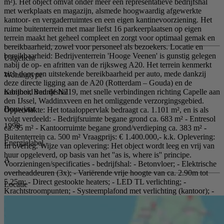
m²). Het object omvat onder meer een representatieve bedrijfshal
met werkplaats en magazijn, alsmede hoogwaardig afgewerkte
kantoor- en vergaderruimtes en een eigen kantinevoorziening. Het
ruime buitenterrein met maar liefst 16 parkeerplaatsen op eigen
terrein maakt het geheel compleet en zorgt voor optimaal gemak en
bereikbaarheid, zowel voor personeel als bezoekers. Locatie en
bereikbaarheid: Bedrijventerrein 'Hooge Veenen' is gunstig gelegen
Uitgelicht
nabij de op- en afritten van de rijksweg A20. Het terrein kenmerkt
zich door een uitstekende bereikbaarheid per auto, mede dankzij
Woningtype
deze directe ligging aan de A20 (Rotterdam – Gouda) en de
Kantoor, Bedrijfshal
nabijheid van de N219, met snelle verbindingen richting Capelle aan
den IJssel, Waddinxveen en het omliggende verzorgingsgebied.
Bouwjaar
Oppervlakte: Het totaaloppervlak bedraagt ca. 1.101 m², en is als
volgt verdeeld: - Bedrijfsruimte begane grond ca. 683 m² - Entresol
1998
ca. 35 m² - Kantoorruimte begane grond/verdieping ca. 383 m² -
Buitenterrein ca. 500 m² Vraagprijs: € 1.400.000,- k.k. Oplevering:
Energielabel
In overleg. Wijze van oplevering: Het object wordt leeg en vrij van
huur opgeleverd, op basis van het ''as is, where is'' principe.
A
Voorzieningen/specificaties - bedrijfshal: - Betonvloer; - Elektrische
overheaddeuren (3x); - Variërende vrije hoogte van ca. 2.90m tot
5.25m; - Direct gestookte heaters; - LED TL verlichting; -
Locatie
Krachtstroompunten; - Systeemplafond met verlichting (kantoor); -
Airconditioning (kantoor); - Toiletruimte; - Zonwering; - Werkkast
met uitstortgootsteen; - Diverse werkplaatsen.
Voorzieningen/specificaties - kantoordeel: - Systeemplafonds met