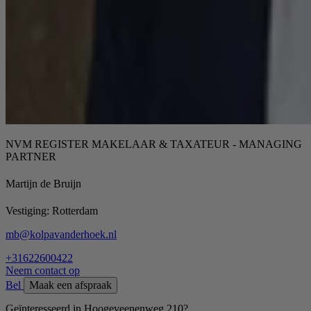
NVM REGISTER MAKELAAR & TAXATEUR - MANAGING
PARTNER
Martijn de Bruijn
Vestiging:
Rotterdam
mb@kolpavanderhoek.nl
+31622600422
Neem contact op
Bel
Maak een afspraak
Geïnteresseerd in Hoogeveenenweg 210?