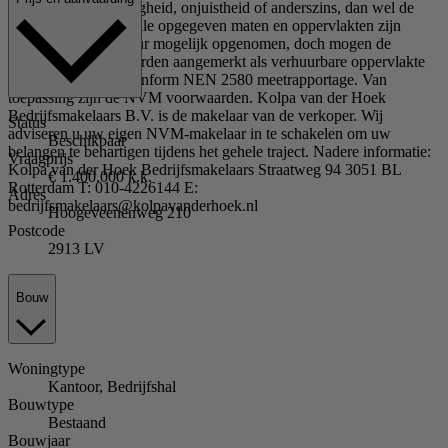
voor enige onvolledigheid, onjuistheid of anderszins, dan wel de
gevolgen daarvan. Alle opgegeven maten en oppervlakten zijn
indicatief en zo secuur mogelijk opgenomen, doch mogen de
oppervlakten niet worden aangemerkt als verhuurbare oppervlakte
zoals gedefinieerd conform NEN 2580 meetrapportage. Van
toepassing zijn de NVM voorwaarden. Kolpa van der Hoek
Bedrijfsmakelaars B.V. is de makelaar van de verkoper. Wij
Status
adviseren u uw eigen NVM-makelaar in te schakelen om uw
Beschikbaar
belangen te behartigen tijdens het gehele traject. Nadere informatie:
Vraagprijs
Kolpa van der Hoek Bedrijfsmakelaars Straatweg 94 3051 BL
€ 1.400.000 k.k.
Rotterdam T: 010-4226144 E:
Adres
bedrijfsmakelaars@kolpavanderhoek.nl
Hoogeveenenweg 210
Postcode
2913 LV
Bouw
Woningtype
Kantoor, Bedrijfshal
Bouwtype
Bestaand
Bouwjaar