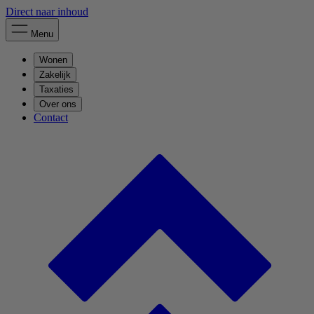
Direct naar inhoud
Menu
Wonen
Zakelijk
Taxaties
Over ons
Contact