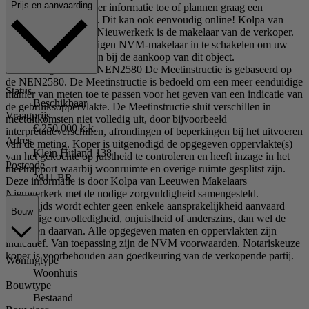
Prijs en aanvaarding
graag vrijblijvend meer informatie toe of plannen graag een
bezichtiging met u in. Dit kan ook eenvoudig online! Kolpa van
Leeuwen Makelaars Nieuwerkerk is de makelaar van de verkoper.
Wij adviseren u uw eigen NVM-makelaar in te schakelen om uw
belangen te behartigen bij de aankoop van dit object.
Toelichtingsclausule NEN2580 De Meetinstructie is gebaseerd op
de NEN2580. De Meetinstructie is bedoeld om een meer eenduidige
Status
manier van meten toe te passen voor het geven van een indicatie van
Beschikbaar
de gebruiksoppervlakte. De Meetinstructie sluit verschillen in
Vraagprijs
meetuitkomsten niet volledig uit, door bijvoorbeeld
€ 250.000 k.k.
interpretatieverschillen, afrondingen of beperkingen bij het uitvoeren
Adres
van de meting. Koper is uitgenodigd de opgegeven oppervlakte(s)
Klein Hitland 138
van het gekochte op juistheid te controleren en heeft inzage in het
Postcode
meetrapport waarbij woonruimte en overige ruimte gesplitst zijn.
2911 BR
Deze informatie is door Kolpa van Leeuwen Makelaars
Nieuwerkerk met de nodige zorgvuldigheid samengesteld.
Onzerzijds wordt echter geen enkele aansprakelijkheid aanvaard
Bouw
voor enige onvolledigheid, onjuistheid of anderszins, dan wel de
gevolgen daarvan. Alle opgegeven maten en oppervlakten zijn
indicatief. Van toepassing zijn de NVM voorwaarden. Notariskeuze
koper is voorbehouden aan goedkeuring van de verkopende partij.
Woningtype
Woonhuis
Bouwtype
Bestaand