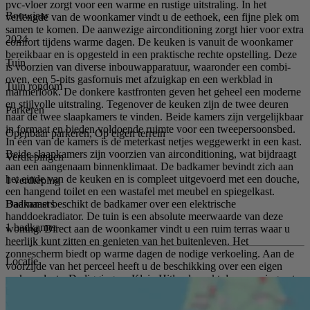
pvc-vloer zorgt voor een warme en rustige uitstraling. In het
Bouwjaar
verlengde van de woonkamer vindt u de eethoek, een fijne plek om
samen te komen. De aanwezige airconditioning zorgt hier voor extra
2024
comfort tijdens warme dagen. De keuken is vanuit de woonkamer
bereikbaar en is opgesteld in een praktische rechte opstelling. Deze
Tuin
is voorzien van diverse inbouwapparatuur, waaronder een combi-
oven, een 5-pits gasfornuis met afzuigkap en een werkblad in
Tuin rondom
marmerlook. De donkere kastfronten geven het geheel een moderne
en stijlvolle uitstraling. Tegenover de keuken zijn de twee deuren
Parkeren
naar de twee slaapkamers te vinden. Beide kamers zijn vergelijkbaar
in formaat en bieden voldoende ruimte voor een tweepersoonsbed.
Openbaar parkeren, Op eigen terrein
In één van de kamers is de meterkast netjes weggewerkt in een kast.
Beide slaapkamers zijn voorzien van airconditioning, wat bijdraagt
Verdiepingen
aan een aangenaam binnenklimaat. De badkamer bevindt zich aan
het einde van de keuken en is compleet uitgevoerd met een douche,
1 verdieping
een hangend toilet en een wastafel met meubel en spiegelkast.
Badkamers
Daarnaast beschikt de badkamer over een elektrische
handdoekradiator. De tuin is een absolute meerwaarde van deze
1 badkamer
woning. Direct aan de woonkamer vindt u een ruim terras waar u
heerlijk kunt zitten en genieten van het buitenleven. Het
zonnescherm biedt op warme dagen de nodige verkoeling. Aan de
Locatie
voorzijde van het perceel heeft u de beschikking over een eigen
parkeerplaats. De ligging op Klein Hitland maakt deze woning extra
bijzonder. U leeft hier midden in de natuur, omringd door groen,
water en diverse wandel- en fietsroutes. Tegelijkertijd zijn