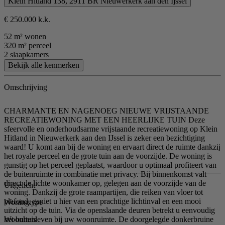
Klein Hitland 138, 2911 BR Nieuwerkerk aan den Ijssel
€ 250.000 k.k.
52 m² wonen
320 m² perceel
2 slaapkamers
Bekijk alle kenmerken
Omschrijving
CHARMANTE EN NAGENOEG NIEUWE VRIJSTAANDE
RECREATIEWONING MET EEN HEERLIJKE TUIN Deze
sfeervolle en onderhoudsarme vrijstaande recreatiewoning op Klein
Hitland in Nieuwerkerk aan den IJssel is zeker een bezichtiging
waard! U komt aan bij de woning en ervaart direct de ruimte dankzij
het royale perceel en de grote tuin aan de voorzijde. De woning is
gunstig op het perceel geplaatst, waardoor u optimaal profiteert van
de buitenruimte in combinatie met privacy. Bij binnenkomst valt
direct de lichte woonkamer op, gelegen aan de voorzijde van de
Uitgelicht
woning. Dankzij de grote raampartijen, die reiken van vloer tot
plafond, geniet u hier van een prachtige lichtinval en een mooi
Woningtype
uitzicht op de tuin. Via de openslaande deuren betrekt u eenvoudig
Woonhuis
het buitenleven bij uw woonruimte. De doorgelegde donkerbruine