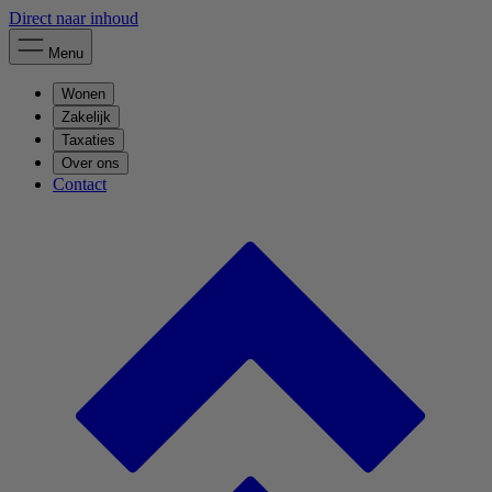
Direct naar inhoud
Menu
Wonen
Zakelijk
Taxaties
Over ons
Contact