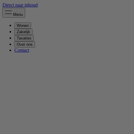
Direct naar inhoud
Menu
Wonen
Zakelijk
Taxaties
Over ons
Contact