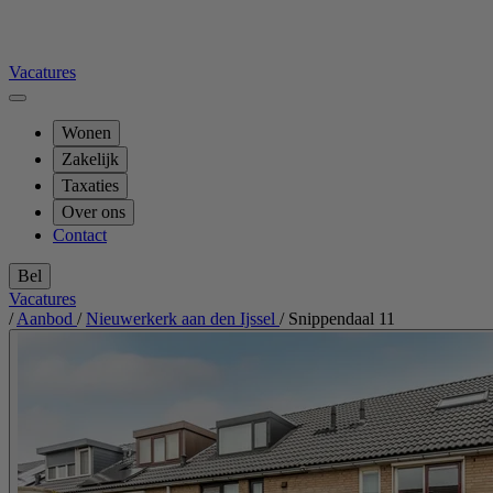
Vacatures
Wonen
Zakelijk
Taxaties
Over ons
Contact
Bel
Vacatures
/
Aanbod
/
Nieuwerkerk aan den Ijssel
/
Snippendaal 11