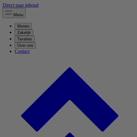
Direct naar inhoud
Menu
Wonen
Zakelijk
Taxaties
Over ons
Contact