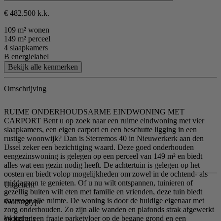
€ 482.500 k.k.
109 m² wonen
149 m² perceel
4 slaapkamers
B energielabel
Bekijk alle kenmerken
Omschrijving
RUIME ONDERHOUDSARME EINDWONING MET
CARPORT Bent u op zoek naar een ruime eindwoning met vier
slaapkamers, een eigen carport en een beschutte ligging in een
rustige woonwijk? Dan is Sterremos 40 in Nieuwerkerk aan den
IJssel zeker een bezichtiging waard. Deze goed onderhouden
eengezinswoning is gelegen op een perceel van 149 m² en biedt
alles wat een gezin nodig heeft. De achtertuin is gelegen op het
oosten en biedt volop mogelijkheden om zowel in de ochtend- als
middagzon te genieten. Of u nu wilt ontspannen, tuinieren of
Uitgelicht
gezellig buiten wilt eten met familie en vrienden, deze tuin biedt
daarvoor alle ruimte. De woning is door de huidige eigenaar met
Woningtype
zorg onderhouden. Zo zijn alle wanden en plafonds strak afgewerkt
Woonhuis
en ligt er een fraaie parketvloer op de begane grond en een