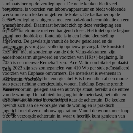
laminaatvloer op de verdiepingen. De nette keuken biedt veel
Garage
bergruimte, is voorzien van inbouwapparatuur en biedt voldoende
werkruimte om lekker uitgebreid te koken. De badkamer op de
Carport
eerste verdieping is uitgerust met een bad-/douchecombinatie en een
wastafelmeubel. Daarnaast bevindt zich op deze verdieping een
Bouwjaar
separate toiletruimte met een hangend closet. Het toilet op de begane
grond met duoblok en fonteintje is in een lichte kleurstelling
1978
afgewerkt. De gevels zijn vanuit de bouw geïsoleerd en de
buitenmuur is vorig jaar volledig opnieuw gevoegd. De kunststof
Energielabel
kozijnen, met uitzondering van de drie Velux-dakramen, zijn
onderhoudsarm uitgevoerd en voorzien van HR(+)-beglazing. In
B
2025 is een nieuwe Remeha Tzerra Ace Matic combiketel geplaatst
en in 2023 zijn zes zonnepanelen van 410 Wp per stuk geïnstalleerd,
Tuin
voorzien van Enphase-omvormers. De meterkast is eveneens in
2023 vernieuwd. Met het energielabel B is bovendien al een mooie
Achtertuin, Voortuin
stap gezet richting energiezuinig wonen. Indeling Begane grond:
Parkeren
Via de voortuin, gelegen aan een autovrije straat, bereikt u de entree
van de woning. De hal biedt toegang tot de meterkast, het toilet en
Openbaar parkeren, Op eigen terrein
de lichte woonkamer met schuifpui naar de achtertuin. De keuken
bevindt zich aan de voorzijde van de woning en is praktisch
ingericht met diverse inbouwapparatuur. Vanuit de woonkamer loopt
Locatie
u zo de verzorgde achtertuin in, waar u heerlijk kunt genieten van
het buitenleven. Achterin de tuin bevindt zich de carport en
aansluitend een ruime stenen berging. Eerste verdieping: Overloop,
drie slaapkamers, het toilet en de badkamer, voorzien van een