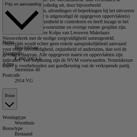
Prijs en aanvaarding
meetuitkomsten niet volledig uit, door bijvoorbeeld
interpretatieverschillen, afrondingen of beperkingen bij het uitvoeren
van de meting. Koper is uitgenodigd de opgegeven oppervlakte(s)
van het gekochte op juistheid te controleren en heeft inzage in het
meetrapport waarbij woonruimte en overige ruimte gesplitst zijn.
Deze informatie is door Kolpa van Leeuwen Makelaars
Nieuwerkerk met de nodige zorgvuldigheid samengesteld.
Status
Onzerzijds wordt echter geen enkele aansprakelijkheid aanvaard
Beschikbaar
voor enige onvolledigheid, onjuistheid of anderszins, dan wel de
Vraagprijs
gevolgen daarvan. Alle opgegeven maten en oppervlakten zijn
€ 482.500 k.k.
indicatief. Van toepassing zijn de NVM voorwaarden. Notariskeuze
Adres
koper is voorbehouden aan goedkeuring van de verkopende partij.
Sterremos 40
Postcode
2914 VG
Bouw
Woningtype
Woonhuis
Bouwtype
Bestaand