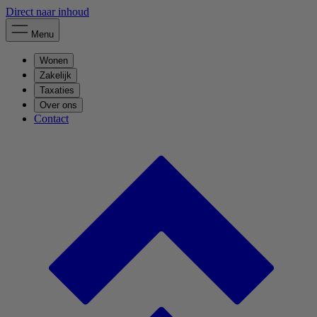
Direct naar inhoud
Menu
Wonen
Zakelijk
Taxaties
Over ons
Contact