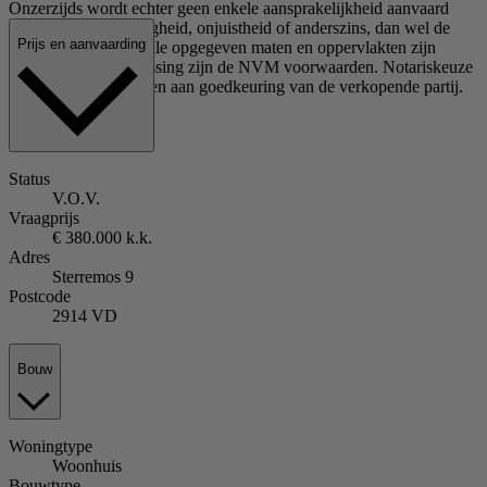
Onzerzijds wordt echter geen enkele aansprakelijkheid aanvaard
voor enige onvolledigheid, onjuistheid of anderszins, dan wel de
Prijs en aanvaarding
gevolgen daarvan. Alle opgegeven maten en oppervlakten zijn
indicatief. Van toepassing zijn de NVM voorwaarden. Notariskeuze
koper is voorbehouden aan goedkeuring van de verkopende partij.
Status
V.O.V.
Vraagprijs
€ 380.000 k.k.
Adres
Sterremos 9
Postcode
2914 VD
Bouw
Woningtype
Woonhuis
Bouwtype