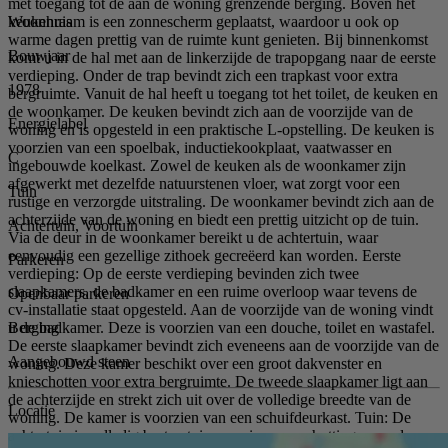
met toegang tot de aan de woning grenzende berging. Boven het
Woonhuis
keukenraam is een zonnescherm geplaatst, waardoor u ook op
warme dagen prettig van de ruimte kunt genieten. Bij binnenkomst
Bouwjaar
komt u in de hal met aan de linkerzijde de trapopgang naar de eerste
verdieping. Onder de trap bevindt zich een trapkast voor extra
1978
bergruimte. Vanuit de hal heeft u toegang tot het toilet, de keuken en
de woonkamer. De keuken bevindt zich aan de voorzijde van de
Energielabel
woning en is opgesteld in een praktische L-opstelling. De keuken is
voorzien van een spoelbak, inductiekookplaat, vaatwasser en
C
ingebouwde koelkast. Zowel de keuken als de woonkamer zijn
afgewerkt met dezelfde natuurstenen vloer, wat zorgt voor een
Tuin
rustige en verzorgde uitstraling. De woonkamer bevindt zich aan de
achterzijde van de woning en biedt een prettig uitzicht op de tuin.
Achtertuin, Voortuin
Via de deur in de woonkamer bereikt u de achtertuin, waar
eenvoudig een gezellige zithoek gecreëerd kan worden. Eerste
Parkeren
verdieping: Op de eerste verdieping bevinden zich twee
slaapkamers, de badkamer en een ruime overloop waar tevens de
Openbaar parkeren
cv-installatie staat opgesteld. Aan de voorzijde van de woning vindt
Berging
u de badkamer. Deze is voorzien van een douche, toilet en wastafel.
De eerste slaapkamer bevindt zich eveneens aan de voorzijde van de
Aangebouwd steen
woning. Deze kamer beschikt over een groot dakvenster en
knieschotten voor extra bergruimte. De tweede slaapkamer ligt aan
de achterzijde en strekt zich uit over de volledige breedte van de
Locatie
woning. De kamer is voorzien van een schuifdeurkast. Tuin: De
achtertuin is volledig bestraat, is voorzien van schuttingen rondom