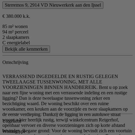
Sterremos 9, 2914 VD Nieuwerkerk aan den Ijssel
€ 380.000 k.k.
85 m² wonen
94 m² perceel
2 slaapkamers
C energielabel
Bekijk alle kenmerken
Omschrijving
VERRASSEND INGEDEELDE EN RUSTIG GELEGEN
TWEELAAGSE TUSSENWONING, MET ALLE
VOORZIENINGEN BINNEN HANDBEREIK. Bent u op zoek
naar een fijne woning met een verrassende indeling en een rustige
ligging? Dan is deze tweelaagse tussenwoning zeker een
bezichtiging waard. De woning beschikt over een ruime
woonkamer, een keuken aan de voorzijde en twee slaapkamers op
de eerste verdieping. Dankzij de ligging in een autoluwe straat
woont u hier heerlijk rustig, terwijl winkelcentrum Reigerhof,
Uitgelicht
openbaar vervoer en diverse voorzieningen zich op korte afstand
bevinden. Begane grond: Voor de woning bevindt zich een voortuin
Woningtype