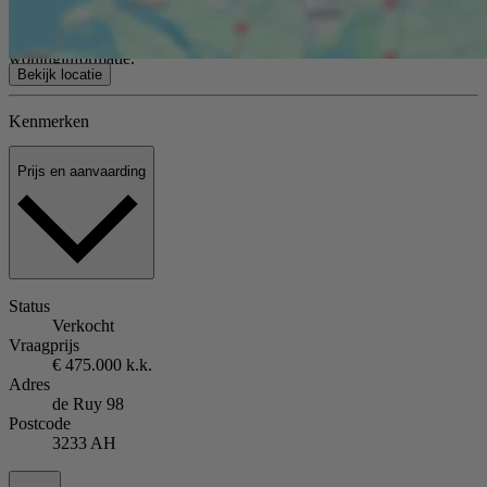
als uitnodiging tot het doen van een bod of om in onderhandeling te
treden. Er kunnen geen rechten worden ontleend aan deze
woninginformatie.
Bekijk locatie
Kenmerken
Prijs en aanvaarding
Status
Verkocht
Vraagprijs
€ 475.000 k.k.
Adres
de Ruy 98
Postcode
3233 AH