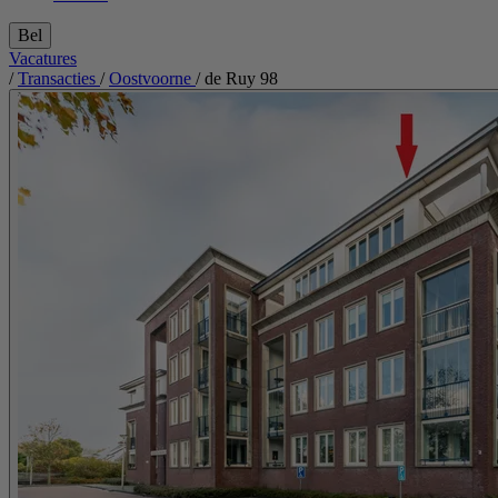
Bel
Vacatures
/
Transacties
/
Oostvoorne
/
de Ruy 98