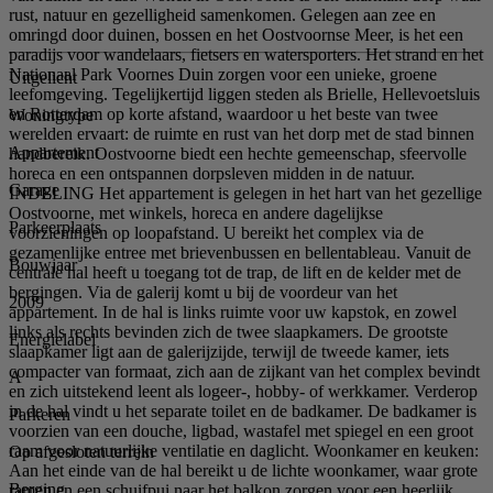
rust, natuur en gezelligheid samenkomen. Gelegen aan zee en
omringd door duinen, bossen en het Oostvoornse Meer, is het een
paradijs voor wandelaars, fietsers en watersporters. Het strand en het
Nationaal Park Voornes Duin zorgen voor een unieke, groene
Uitgelicht
leefomgeving. Tegelijkertijd liggen steden als Brielle, Hellevoetsluis
en Rotterdam op korte afstand, waardoor u het beste van twee
Woningtype
werelden ervaart: de ruimte en rust van het dorp met de stad binnen
Appartement
handbereik. Oostvoorne biedt een hechte gemeenschap, sfeervolle
horeca en een ontspannen dorpsleven midden in de natuur.
Garage
INDELING Het appartement is gelegen in het hart van het gezellige
Oostvoorne, met winkels, horeca en andere dagelijkse
Parkeerplaats
voorzieningen op loopafstand. U bereikt het complex via de
gezamenlijke entree met brievenbussen en bellentableau. Vanuit de
Bouwjaar
centrale hal heeft u toegang tot de trap, de lift en de kelder met de
bergingen. Via de galerij komt u bij de voordeur van het
2009
appartement. In de hal is links ruimte voor uw kapstok, en zowel
links als rechts bevinden zich de twee slaapkamers. De grootste
Energielabel
slaapkamer ligt aan de galerijzijde, terwijl de tweede kamer, iets
compacter van formaat, zich aan de zijkant van het complex bevindt
A
en zich uitstekend leent als logeer-, hobby- of werkkamer. Verderop
in de hal vindt u het separate toilet en de badkamer. De badkamer is
Parkeren
voorzien van een douche, ligbad, wastafel met spiegel en een groot
raam voor natuurlijke ventilatie en daglicht. Woonkamer en keuken:
Op afgesloten terrein
Aan het einde van de hal bereikt u de lichte woonkamer, waar grote
Berging
ramen en een schuifpui naar het balkon zorgen voor een heerlijk