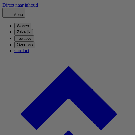
Direct naar inhoud
Menu
Wonen
Zakelijk
Taxaties
Over ons
Contact