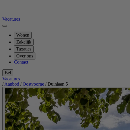
Vacatures
Wonen
Zakelijk
Taxaties
Over ons
Contact
Bel
Vacatures
/
Aanbod
/
Oostvoorne
/
Duinlaan 5