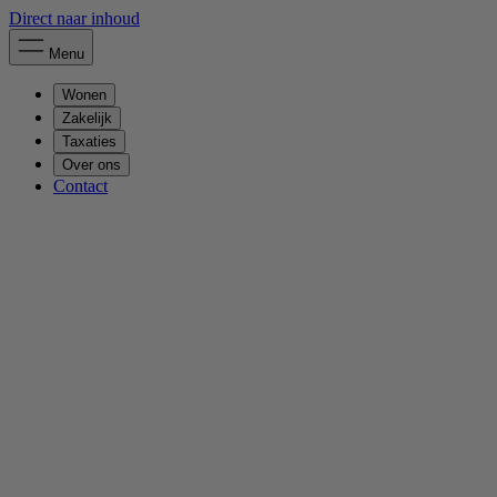
Direct naar inhoud
Menu
Wonen
Zakelijk
Taxaties
Over ons
Contact