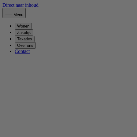
Direct naar inhoud
Menu
Wonen
Zakelijk
Taxaties
Over ons
Contact