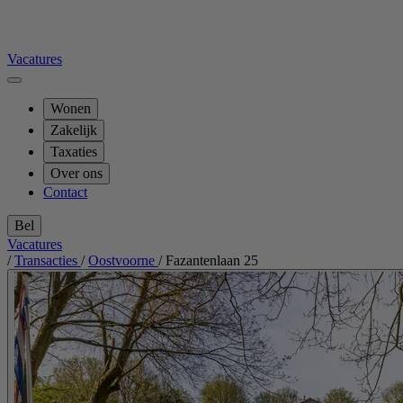
Vacatures
Wonen
Zakelijk
Taxaties
Over ons
Contact
Bel
Vacatures
/
Transacties
/
Oostvoorne
/
Fazantenlaan 25