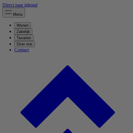
Direct naar inhoud
Menu
Wonen
Zakelijk
Taxaties
Over ons
Contact