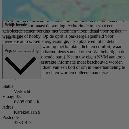
overname) is geplaatst. De tuin is voorzien van kunstgras, vaste
beplanting in cortenstalen borders en verlichting die via een app
bedienbaar is (ter overname). De achtergevel naast de serre is
afgewerkt met kunststof rabatdelen in houtlook, hetzelfde materiaal
Bekijk locatie
als de brede poort naast de woning. Achterin de tuin staat een
geïsoleerde stenen berging met betonnen vloer, ideaal voor opslag,
werkruimte of hobby. Op de oprit is parkeergelegenheid voor
Kenmerken
meerdere auto’s. Een energiezuinige, instapklare en tot in detail
verzorgde vrijstaande woning met karakter, licht en comfort, waar
Prijs en aanvaarding
binnen- en buitenleven harmonieus samenkomen. Wij behartigen de
belangen van de verkopende partij. Neem uw eigen NVM aankoop
makelaar mee! Alle verstrekte informatie moet beschouwd worden
als uitnodiging tot het doen van een bod of om in onderhandeling te
treden. Er kunnen geen rechten worden ontleend aan deze
woninginformatie.
Status
Verkocht
Vraagprijs
€ 895.000 k.k.
Adres
Karekietlaan 9
Postcode
3233 BD