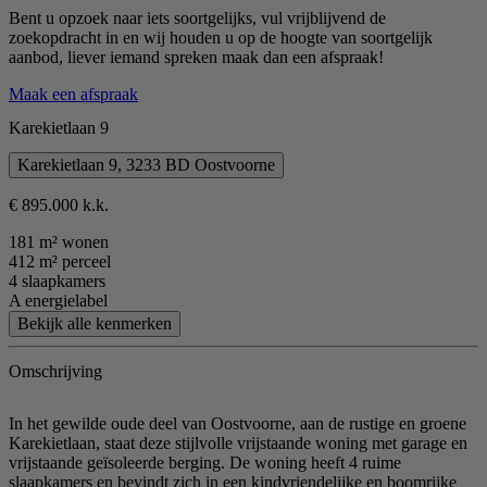
Bent u opzoek naar iets soortgelijks, vul vrijblijvend de
zoekopdracht in en wij houden u op de hoogte van soortgelijk
aanbod, liever iemand spreken maak dan een afspraak!
Maak een afspraak
Karekietlaan 9
Karekietlaan 9, 3233 BD Oostvoorne
€ 895.000 k.k.
181 m² wonen
412 m² perceel
4 slaapkamers
A energielabel
Bekijk alle kenmerken
Omschrijving
In het gewilde oude deel van Oostvoorne, aan de rustige en groene
Karekietlaan, staat deze stijlvolle vrijstaande woning met garage en
vrijstaande geïsoleerde berging. De woning heeft 4 ruime
slaapkamers en bevindt zich in een kindvriendelijke en boomrijke