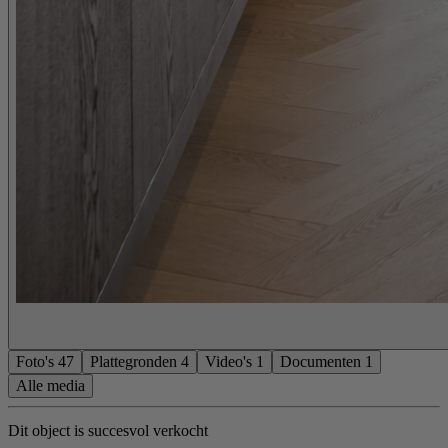
Foto's
47
Plattegronden
4
Video's
1
Documenten
1
Alle media
Dit object is succesvol verkocht