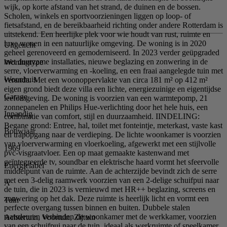
wijk, op korte afstand van het strand, de duinen en de bossen.
Scholen, winkels en sportvoorzieningen liggen op loop- of
fietsafstand, en de bereikbaarheid richting onder andere Rotterdam is
uitstekend. Een heerlijke plek voor wie houdt van rust, ruimte en
luxe wonen in een natuurlijke omgeving. De woning is in 2020
Uitgelicht
geheel gerenoveerd en gemoderniseerd. In 2023 verder geüpgraded
met duurzame installaties, nieuwe beglazing en zonwering in de
Woningtype
serre, vloerverwarming en -koeling, en een fraai aangelegde tuin met
Woonhuis
veranda. Met een woonoppervlakte van circa 181 m² op 412 m²
eigen grond biedt deze villa een lichte, energiezuinige en eigentijdse
Garage
leefomgeving. De woning is voorzien van een warmtepomp, 21
zonnepanelen en Philips Hue-verlichting door het hele huis, een
Inpandig
combinatie van comfort, stijl en duurzaamheid. IINDELING:
Begane grond: Entree, hal, toilet met fonteintje, meterkast, vaste kast
Bouwjaar
en trapopgang naar de verdieping. De lichte woonkamer is voorzien
van vloerverwarming en vloerkoeling, afgewerkt met een stijlvolle
1969
pvc-visgraatvloer. Een op maat gemaakte kastenwand met
geïntegreerde tv, soundbar en elektrische haard vormt het sfeervolle
Energielabel
middelpunt van de ruimte. Aan de achterzijde bevindt zich de serre
met een 3-delig raamwerk voorzien van een 2-delige schuifpui naar
A
de tuin, die in 2023 is vernieuwd met HR++ beglazing, screens en
zonwering op het dak. Deze ruimte is heerlijk licht en vormt een
Tuin
perfecte overgang tussen binnen en buiten. Dubbele stalen
taatsdeuren verbinden de woonkamer met de werkkamer, voorzien
Achtertuin, Voortuin, Zijtuin
van een schuifpui naar de tuin, ideaal als werkruimte of speelkamer.