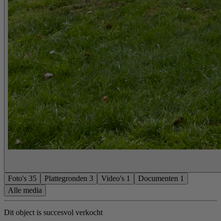
Foto's
35
Plattegronden
3
Video's
1
Documenten
1
Alle media
Dit object is succesvol verkocht