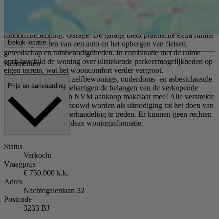
gaat om ontspannen op het terras, spelen met kinderen of genieten
van rust en groen. De omvang van het perceel maakt deze woning
bij uitstek aantrekkelijk voor gezinnen en liefhebbers van ruimte
rondom de woning. Garage: De garage biedt praktische extra ruimte
Bekijk locatie
voor het parkeren van een auto en het opbergen van fietsen,
gereedschap en tuinbenodigdheden. In combinatie met de ruime
oprit beschikt de woning over uitstekende parkeermogelijkheden op
Kenmerken
eigen terrein, wat het wooncomfort verder vergroot.
Bijzonderheden: Niet zelfbewonings, ouderdoms- en asbestclausule
Prijs en aanvaarding
van toepassing. Wij behartigen de belangen van de verkopende
partij. Neem uw eigen NVM aankoop makelaar mee! Alle verstrekte
informatie moet beschouwd worden als uitnodiging tot het doen van
een bod of om in onderhandeling te treden. Er kunnen geen rechten
worden ontleend aan deze woninginformatie.
Status
Verkocht
Vraagprijs
€ 750.000 k.k.
Adres
Nachtegalenlaan 32
Postcode
3233 BJ