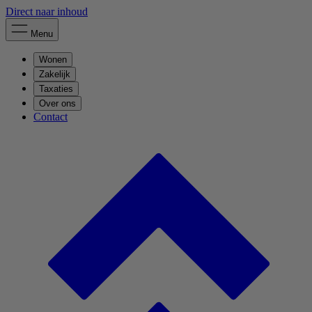
Direct naar inhoud
Menu
Wonen
Zakelijk
Taxaties
Over ons
Contact