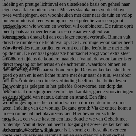
indeling en prettige lichtinval een uitstekende basis om geheel naar
eigen smaak te moderniseren. Met zes slaapkamers verdeeld over
twee verdiepingen, een woonkeuken met deur naar de tuin en volop
buitenruimte is dit een woning met veel potentie voor een groot
gezin of voor wie wonen en werken wil combineren. De ruime oprit
Uitgelicht
biedt plaats aan meerdere auto’s en de aanwezigheid van
zonnepanelen draagt bij aan een lager energieverbruik. Binnen valt
Woningtype
direct de ruimte en de lichtinval op. De L-vormige woonkamer heeft
Woonhuis
aan vier zijdes raampartijen en vormt een fijne leefruimte met zicht
op de tuin. De centraal geplaatste houtkachel zorgt voor extra sfeer
Garage
en comfort tijdens de koudere maanden. Vanuit de woonkamer is er
direct toegang tot het terras en de achtertuin, waardoor binnen en
Aangebouwd steen
buiten prettig met elkaar verbonden zijn. De woonkeuken sluit hier
goed op aan en is een lichte ruimte met deur naar de tuin, waardoor
Bouwjaar
ook deze ruimte een directe verbinding heeft met het buitenleven.
De woning is gelegen in het geliefde Oostvoorne, een dorp dat
1967
bekendstaat om zijn groene en rustige karakter, goede voorzieningen
en de nabijheid van natuur, duinen en strand. Een fijne
Energielabel
woonomgeving met het comfort van een dorp en de ruimte om u
heen. Indeling van de woning: Begane grond: Via de entree komt u
E
in een ruime hal met plavuizenvloer. Hier bevinden zich de
meterkast, een vaste kast en een luxe douche wc van Geberit met
Tuin
fonteintje. Vanuit deze hal heeft u toegang tot zowel de keuken als
de woonkamer. De woonkamer is L vormig en beschikt over een
Achtertuin, Voortuin, Zijtuin
vaste kast, driezijdige raampartijen en een sfeervolle houtkachel.