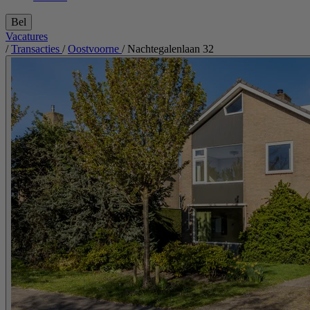
Bel
Vacatures
/
Transacties
/
Oostvoorne
/
Nachtegalenlaan 32