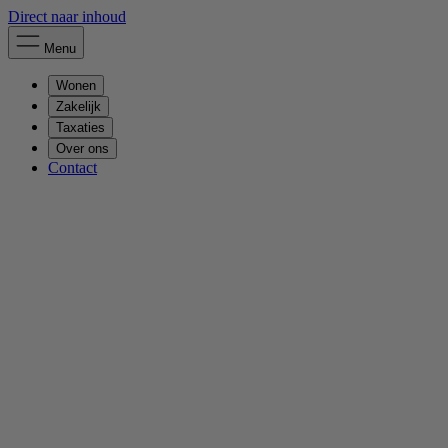
Direct naar inhoud
Menu
Wonen
Zakelijk
Taxaties
Over ons
Contact