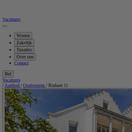
Vacatures
Wonen
Zakelijk
Taxaties
Over ons
Contact
Bel
Vacatures
/
Aanbod
/
Oostvoorne
/
Rialaan 11