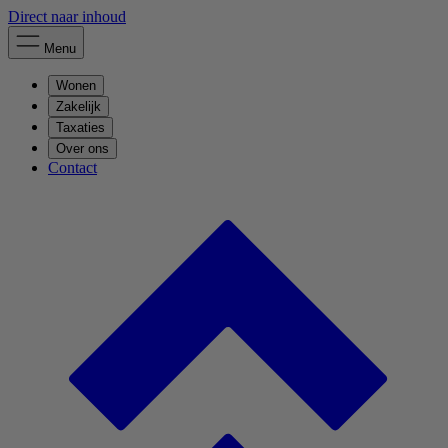
Direct naar inhoud
Menu
Wonen
Zakelijk
Taxaties
Over ons
Contact