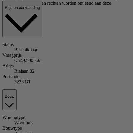
treden. Er kunnen geen rechten worden ontleend aan deze
Prijs en aanvaarding
woninginformatie.
Status
Beschikbaar
Vraagprijs
€ 549.500 k.k.
Adres
Rialaan 32
Postcode
3233 BT
Bouw
Woningtype
Woonhuis
Bouwtype