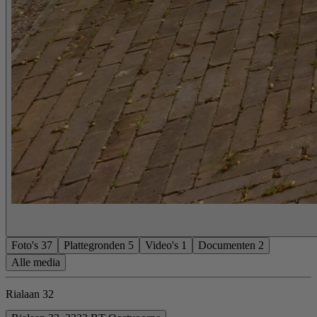
Foto's
37
Plattegronden
5
Video's
1
Documenten
2
Alle media
Rialaan 32