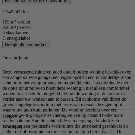
Rialaan 32, 3233 BT Oostvoorne
€ 549.500 k.k.
109 m² wonen
356 m² perceel
3 slaapkamers
C energielabel
Bekijk alle kenmerken
Omschrijving
Deze verrassend ruime en goed onderhouden woning beschikt over
een aangebouwde garage, een eigen oprit én een uitzonderlijk diepe
achtertuin met volop privacy en mogelijkheden. In combinatie met
de optie tot uitbouwen biedt deze woning u niet alleen comfortabel
wonen, maar ook de mogelijkheid om de woning in de toekomst
verder naar uw wensen aan te passen. Bij aankomst valt direct de
groen aangelegde voortuin met terras op, evenals de eigen oprit
waar u uw auto kunt parkeren. De woning beschikt over een
aangebouwde garage met vliering en een op afstand bedienbare
Uitgelicht
sectionaaldeur. Aan de achterzijde van de garage bevindt zich
bovendien een praktische werkruimte die uitstekend geschikt is als
Woningtype
atelier of hobbyruimte en direct vanuit de tuin bereikbaar is. De