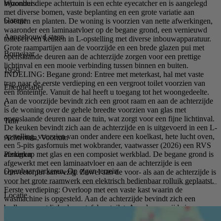
Woonhuis
bijzonder diepe achtertuin is een echte eyecatcher en is aangelegd
met diverse bomen, vaste beplanting en een grote variatie aan
Garage
bloemen en planten. De woning is voorzien van nette afwerkingen,
waaronder een laminaatvloer op de begane grond, een vernieuwd
Aangebouwd steen
toilet en een keuken in L-opstelling met diverse inbouwapparatuur.
Grote raampartijen aan de voorzijde en een brede glazen pui met
Bouwjaar
openslaande deuren aan de achterzijde zorgen voor een prettige
lichtinval en een mooie verbinding tussen binnen en buiten.
1959
INDELING: Begane grond: Entree met meterkast, hal met vaste
trap naar de eerste verdieping en een vergroot toilet voorzien van
Energielabel
een fonteintje. Vanuit de hal heeft u toegang tot het woongedeelte.
Aan de voorzijde bevindt zich een groot raam en aan de achterzijde
C
is de woning over de gehele breedte voorzien van glas met
openslaande deuren naar de tuin, wat zorgt voor een fijne lichtinval.
Tuin
De keuken bevindt zich aan de achterzijde en is uitgevoerd in een L-
opstelling, voorzien van onder andere een koelkast, hete lucht oven,
Achtertuin, Voortuin
een 5-pits gasfornuis met wokbrander, vaatwasser (2026) een RVS
Parkeren
afzuigkap met glas en een composiet werkblad. De begane grond is
afgewerkt met een laminaatvloer en aan de achterzijde is een
Openbaar parkeren, Op eigen terrein
convectorput aanwezig. Zowel aan de voor- als aan de achterzijde is
voor het grote raamwerk een elektrisch bedienbaar rolluik geplaatst.
Eerste verdieping: Overloop met een vaste kast waarin de
Locatie
wasmachine is opgesteld. Aan de achterzijde bevindt zich een
badkamer met ligbad, wastafel en toilet. Aan de voorzijde is een
tweede badkamer gerealiseerd met een inloopdouche voorzien van