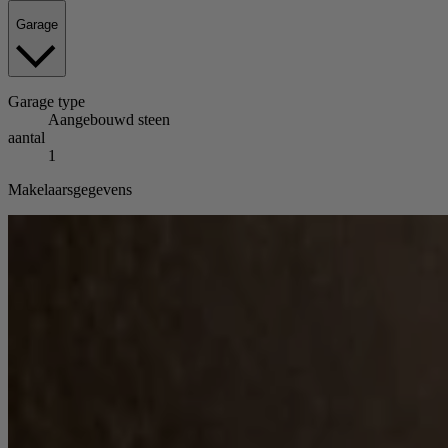
Garage
Garage
type
Aangebouwd steen
aantal
1
Makelaarsgegevens