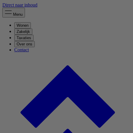
Direct naar inhoud
Menu
Wonen
Zakelijk
Taxaties
Over ons
Contact