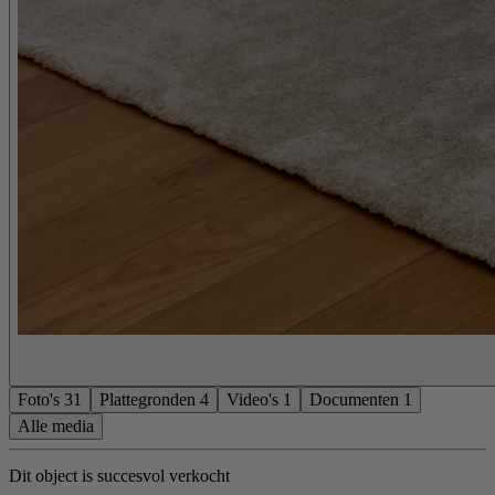
Foto's
31
Plattegronden
4
Video's
1
Documenten
1
Alle media
Dit object is succesvol verkocht