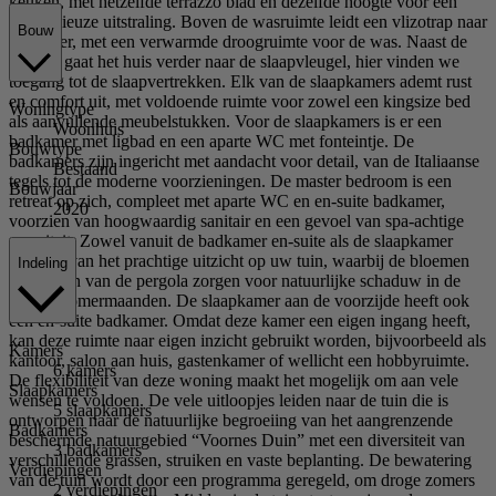
keuken, met hetzelfde terrazzo blad en dezelfde hoogte voor een
harmonieuze uitstraling. Boven de wasruimte leidt een vlizotrap naar
Bouw
de zolder, met een verwarmde droogruimte voor de was. Naast de
keuken gaat het huis verder naar de slaapvleugel, hier vinden we
toegang tot de slaapvertrekken. Elk van de slaapkamers ademt rust
en comfort uit, met voldoende ruimte voor zowel een kingsize bed
Woningtype
als aanvullende meubelstukken. Voor de slaapkamers is er een
Woonhuis
badkamer met ligbad en een aparte WC met fonteintje. De
Bouwtype
badkamers zijn ingericht met aandacht voor detail, van de Italiaanse
Bestaand
tegels tot de moderne voorzieningen. De master bedroom is een
Bouwjaar
retreat op zich, compleet met aparte WC en en-suite badkamer,
2020
voorzien van hoogwaardig sanitair en een gevoel van spa-achtige
sereniteit. Zowel vanuit de badkamer en-suite als de slaapkamer
geniet u van het prachtige uitzicht op uw tuin, waarbij de bloemen
Indeling
en planten van de pergola zorgen voor natuurlijke schaduw in de
warme zomermaanden. De slaapkamer aan de voorzijde heeft ook
een en-suite badkamer. Omdat deze kamer een eigen ingang heeft,
kan deze ruimte naar eigen inzicht gebruikt worden, bijvoorbeeld als
Kamers
kantoor, salon aan huis, gastenkamer of wellicht een hobbyruimte.
6 kamers
De flexibiliteit van deze woning maakt het mogelijk om aan vele
Slaapkamers
wensen te voldoen. De vele uitloopjes leiden naar de tuin die is
5 slaapkamers
ontworpen naar de natuurlijke begroeiing van het aangrenzende
Badkamers
beschermde natuurgebied “Voornes Duin” met een diversiteit van
3 badkamers
verschillende grassen, struiken en vaste beplanting. De bewatering
Verdiepingen
van de tuin wordt door een programma geregeld, om droge zomers
2 verdiepingen