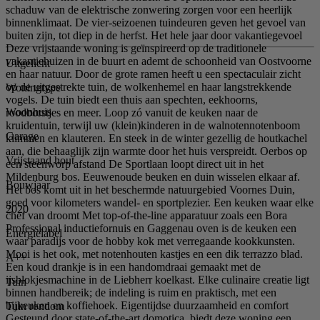
schaduw van de elektrische zonwering zorgen voor een heerlijk
binnenklimaat. De vier-seizoenen tuindeuren geven het gevoel van
buiten zijn, tot diep in de herfst. Het hele jaar door vakantiegevoel
Deze vrijstaande woning is geïnspireerd op de traditionele
vakantiehuizen in de buurt en ademt de schoonheid van Oostvoorne
Uitgelicht
en haar natuur. Door de grote ramen heeft u een spectaculair zicht
op de uitgestrekte tuin, de wolkenhemel en haar langstrekkende
Woningtype
vogels. De tuin biedt een thuis aan spechten, eekhoorns,
Woonhuis
roodborstjes en meer. Loop zó vanuit de keuken naar de
kruidentuin, terwijl uw (klein)kinderen in de walnotennotenboom
Garage
klimmen en klauteren. En steek in de winter gezellig de houtkachel
aan, die behaaglijk zijn warmte door het huis verspreidt. Oerbos op
Vrijstaand hout
een steenworp afstand De Sportlaan loopt direct uit in het
Mildenburg bos. Eeuwenoude beuken en duin wisselen elkaar af.
Bouwjaar
Het bos komt uit in het beschermde natuurgebied Voornes Duin,
goed voor kilometers wandel- en sportplezier. Een keuken waar elke
2020
chef van droomt Met top-of-the-line apparatuur zoals een Bora
Professional inductiefornuis en Gaggenau oven is de keuken een
Energielabel
waar paradijs voor de hobby kok met verregaande kookkunsten.
Mooi is het ook, met notenhouten kastjes en een dik terrazzo blad.
A++
Een koud drankje is in een handomdraai gemaakt met de
ijsblokjesmachine in de Liebherr koelkast. Elke culinaire creatie ligt
Tuin
binnen handbereik; de indeling is ruim en praktisch, met een
bijkeuken en koffiehoek. Eigentijdse duurzaamheid en comfort
Tuin rondom
Gesteund door state-of-the-art domotica, biedt deze woning een