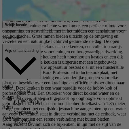
hal met meterkast, bijkeuken/wasruimte, apart toilet met fonteintje en
een glazen deur met toegang naar het woongedeelte. Deze ruimte
heeft zoals de woonkamer en de keuken een extra dikke
eikenhouten vloer. Als we doorlopen, vinden we aan onze
Bekijk locatie
rechterhand de ruime en lichte woonkamer, een perfecte ruimte voor
ontspanning en gastvrijheid, met in het midden een aansluiting voor
een houtkachel. Grote ramen bieden uitzicht op de omgeving en
Kenmerken
verzekeren een natuurlijke lichtinval gedurende de dag. De open
indeling leidt ons moeiteloos naar de keuken, een culinair paradijs
Prijs en aanvaarding
voorzien van moderne voorzieningen en hoogwaardige afwerking.
De op maat gemaakte keuken heeft notenhouten kastjes en een dik
terrazzo werkblad. De keuken is uitgerust met een ingebouwde
koffiecorner. De inbouw apparatuur bestaat o.a. uit een fluisterstille
Asko vaatwasser, een Bora Professional inductiekookplaat, met
intuïtieve knoppenbediening en afzonderlijke groepen voor elke
plaat, en beschikt over een krachtige en efficiënte afvoer direct naar
Status
buiten. Deze keuken is een waar paradijs voor de hobby kok of
Verkocht
professionele chef. Een Quooker voor direct kokend water en de
Vraagprijs
Gaggenau oven, strategisch geplaatst op ooghoogte voor optimaal
€ 1.650.000 k.k.
gebruiksgemak. Tevens een ruime Liebherr koelkast van 1.85 meter
Adres
hoog, compleet met een ijsblokjesmachine aangesloten op een water
Sportlaan 3 b
aanvoer. De keuken staat in directe verbinding met de eethoek, waar
Postcode
grote raampartijen een serene verbinding met buiten bieden.
3233 AW
Aangrenzend bevindt zich de bijkeuken, in lijn met de stijl van de