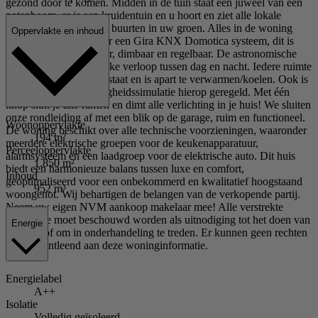
gezond door te komen. Midden in de tuin staat een juweel van een
notenboom, er is een kruidentuin en u hoort en ziet alle lokale
vogels die even komen buurten in uw groen. Alles in de woning
Oppervlakte en inhoud
wordt aangestuurd door een Gira KNX Domotica systeem, dit is
allemaal apart instelbaar, dimbaar en regelbaar. De astronomische
klok regelt het natuurlijke verloop tussen dag en nacht. Iedere ruimte
heeft zijn eigen thermostaat en is apart te verwarmen/koelen. Ook is
het alarm en de afwezigheidssimulatie hierop geregeld. Met één
knop sluit je alle ramen en dimt alle verlichting in je huis! We sluiten
onze rondleiding af met een blik op de garage, ruim en functioneel.
Woonoppervlakte
De woning beschikt over alle technische voorzieningen, waaronder
194 m²
meerdere elektrische groepen voor de keukenapparatuur,
Perceeloppervlakte
alarmsysteem en een laadgroep voor de elektrische auto. Dit huis
1.850 m²
biedt een harmonieuze balans tussen luxe en comfort,
Inhoud
geoptimaliseerd voor een onbekommerd en kwalitatief hoogstaand
952 m³
woongenot. Wij behartigen de belangen van de verkopende partij.
Neem uw eigen NVM aankoop makelaar mee! Alle verstrekte
informatie moet beschouwd worden als uitnodiging tot het doen van
Energie
een bod of om in onderhandeling te treden. Er kunnen geen rechten
worden ontleend aan deze woninginformatie.
Energielabel
A++
Isolatie
Volledig geïsoleerd