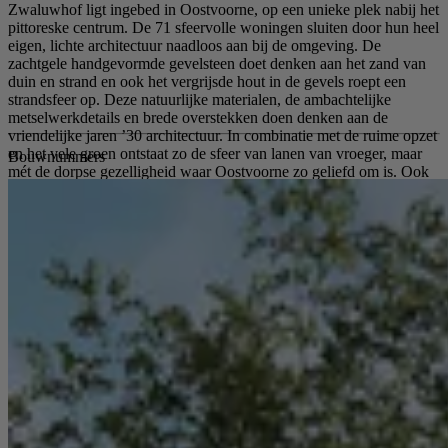
Zwaluwhof ligt ingebed in Oostvoorne, op een unieke plek nabij het
pittoreske centrum. De 71 sfeervolle woningen sluiten door hun heel
eigen, lichte architectuur naadloos aan bij de omgeving. De
zachtgele handgevormde gevelsteen doet denken aan het zand van
duin en strand en ook het vergrijsde hout in de gevels roept een
strandsfeer op. Deze natuurlijke materialen, de ambachtelijke
metselwerkdetails en brede overstekken doen denken aan de
vriendelijke jaren ’30 architectuur. In combinatie met de ruime opzet
en het vele groen ontstaat zo de sfeer van lanen van vroeger, maar
Bouwnummers
mét de dorpse gezelligheid waar Oostvoorne zo geliefd om is. Ook
wordt Zwaluwhof energieneutraal, natuurinclusief en
klimaatadaptief ontwikkeld en gerealiseerd. Dat is prettig voor
iedereen. Een unieke wijk, op een unieke plek. Op 20 maart om
15:00 uur start de verkoop! U kunt zich inschrijven via de website
www.zwaluwhof-oostvoorne.nl tot en met dinsdag 2 april 12:00 uur.
Op de hoogte blijven van dit project? Schrijf u in voor nieuwsbrief
via de website: www.zwaluwhof-oostvoorne.nl