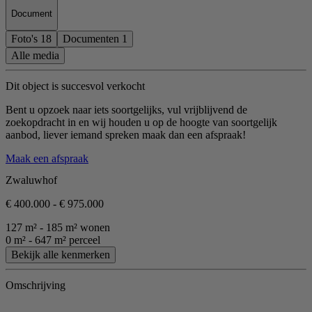
Document
Foto's
18
Documenten
1
Alle media
Dit object is succesvol verkocht
Bent u opzoek naar iets soortgelijks, vul vrijblijvend de
zoekopdracht in en wij houden u op de hoogte van soortgelijk
aanbod, liever iemand spreken maak dan een afspraak!
Maak een afspraak
Zwaluwhof
€ 400.000 - € 975.000
127 m² - 185 m² wonen
0 m² - 647 m² perceel
Bekijk alle kenmerken
Omschrijving