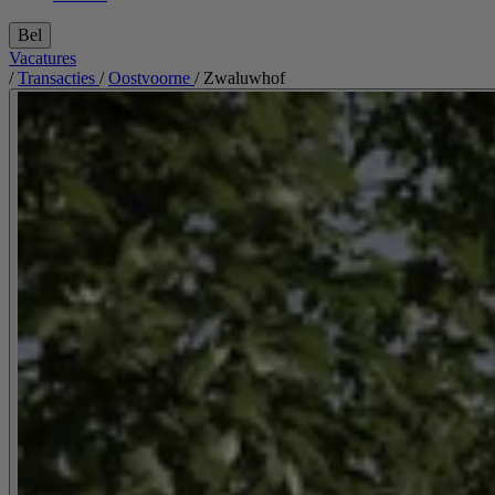
Bel
Vacatures
/
Transacties
/
Oostvoorne
/
Zwaluwhof