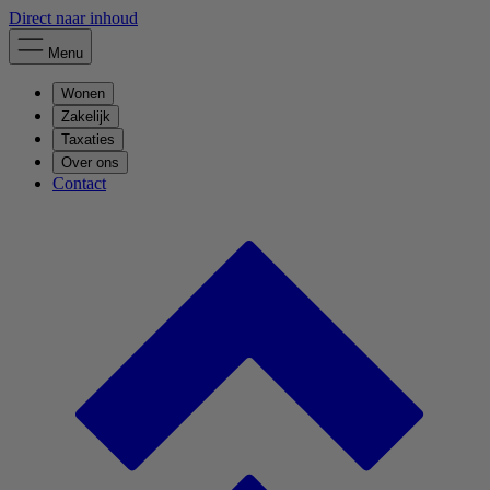
Direct naar inhoud
Menu
Wonen
Zakelijk
Taxaties
Over ons
Contact