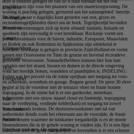
deze is rondom gelegen en van zo’n riant formaat dat het ook
geschikt zou zijn voor het plaatsen van een mantelzorgwoning. De
Uitgelicht
woning is prachtig gelegen, grenzend aan het natuurgebied ‘meertje
De Waal’, waar u dagelijks kunt genieten van rust, groen en
Woningtype
recreatiemogelijkheden direct om de hoek. Tegelijkertijd bevinden
Woonhuis
diverse voorzieningen zich op korte afstand: tandarts, huisarts en
apotheek zijn eenvoudig te voet bereikbaar. Rockanje vormt een
Garage
prima uitvalsbasis voor de haven, industrie, Europoort, Maasvlakte
en Botlek en ook Rotterdam en Spijkenisse zijn uitstekend te
Vrijstaand hout
bereiken. Rockanje is gelegen in provincie Zuid-Holland en vormt
samen met Oostvoorne en Tinte de groene en bovenal recreatieve
Bouwjaar
gemeente Westvoorne. Natuurliefhebbers kunnen hier hun hart
ophalen met het strand, bossen en duinen in de directe omgeving
1926
waar het heerlijk fietsen, wandelen of paardrijden is. INDELING:
Entree van het perceel via de ruime oprijlaan met toegang tot voor-
Energielabel
en achtertuin, woonhuis en garage. Begane grond: De jaren 30 sfeer
begint al bij de voordeur met de terrazzo vloer en fraaie houten
G
trapopgang. In de ruime hal is er een garderobe, meterkast,
toiletruimte met een nieuw staand closet en fonteintje, trapopgang
Tuin
naar de verdieping, verdiepte kelder(kast) en toegang tot zowel
woonkamer als keuken. De doorzonwoonkamer met tal van
Tuin rondom
authentieke details zoals het erkerraam aan de voorzijde, de fraaie
Parkeren
ensuite deuren waarmee de tuinkamer toegankelijk is en de mooie
binnendeuren die in de gehele woning te vinden zijn. Er is een fijne
Openbaar parkeren, Op eigen terrein
lichtinval door de grote raampartijen en bovendien is er een schouw