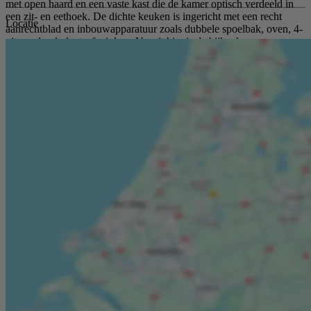
met open haard en een vaste kast die de kamer optisch verdeeld in
een zit- en eethoek. De dichte keuken is ingericht met een recht
Locatie
aanrechtblad en inbouwapparatuur zoals dubbele spoelbak, oven, 4-
pits gaskookplaat, afzuigkap. Vanuit hier is de bijkeuken
toegankelijk. Hier vindt men de opstelplek voor de wasapparatuur,
cv-ketel, koel-/vriescombi en toegang tot de achtertuin. Verdieping:
De ruime overloop met dakkapel geeft toegang tot 4 slaapkamers, de
badkamer en het luik met vlizotrap waarmee de bergzolder
toegankelijk is. De hoofdslaapkamer is gelegen aan de achterzijde
en heeft openslaande deuren met fraai uitzicht op de omgeving.
Slaapkamer 2 is gelegen aan de voorzijde, deelt een vaste
kastenwand met de naastgelegen slaapkamer en heeft openslaande
deuren waarmee het balkon aan de voorzijde te bereiken is.
Bergzolder: Deze is gelegen over de gehele lengte en breedte van de
woning en heeft een nokhoogte van 1.45 m. Tuin: De tuin is
absoluut de kers op de taart: rondom gelegen, perfect onderhouden
en ingericht met gazon, weelderige vaste plantenborders, een
vijverpartij, kippenhok met buitenren en moestuin. Er is
tuinverlichting en wordt omgeven door een hoge groene haag
waardoor het heerlijk privacy biedend is. Er staat een ruime
vrijstaande garage met kanteldeur, een aangrenzende berging v.v.
stortbak en wateraansluiting en hier aangrenzend is er een
overkapping met fraai uitzicht op de tuin. De zij- en voortuin zijn al
net zo’n plaatje en weelderig ingericht met gazon, plantenborders en
tuinverlichting. Het wordt omgeven door een plantenhaag en er is