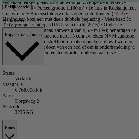
een eigen parkeerplaats voor de woning. Overige kenmerken: •
Bekijk locatie
Bouwjaar 1926 • Perceelgrootte 1.160 m² • 1e huis in Rockanje met
spouwmuur • Buitenschilderwerk is goed onderhouden (2023) •
Hardhouten kozijnen met deels dubbele beglazing • Meterkast: 5x
Kenmerken
220V groepen • Intergas HRE cv-ketel (bj. 2016) • Onder de
bijkeuken is een regenbak aanwezig van 8,5/9 m3 Wij behartigen de
Prijs en aanvaarding
belangen van de verkopende partij. Neem uw eigen NVM aankoop
makelaar mee! Alle verstrekte informatie moet beschouwd worden
als uitnodiging tot het doen van een bod of om in onderhandeling te
treden. Er kunnen geen rechten worden ontleend aan deze
woninginformatie.
Status
Verkocht
Vraagprijs
€ 768.000 k.k.
Adres
Dorpsweg 2
Postcode
3235 AG
Bouw