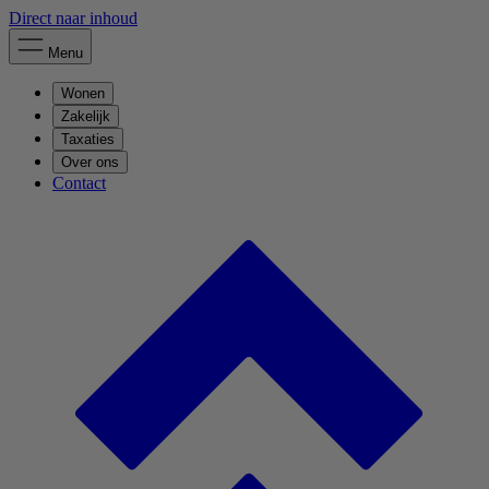
Direct naar inhoud
Menu
Wonen
Zakelijk
Taxaties
Over ons
Contact