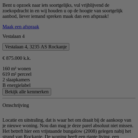
Bent u opzoek naar iets soortgelijks, vul vrijblijvend de
zoekopdracht in en wij houden u op de hoogte van soortgelijk
aanbod, liever iemand spreken maak dan een afspraak!
Maak een afspraak
Vestalaan 4
Vestalaan 4, 3235 AS Rockanje
€ 875.000 k.k.
160 m² wonen
619 m² perceel
2 slaapkamers
B energielabel
Bekijk alle kenmerken
Omschrijving
Locatie en uitstraling, dat is waar het om draait bij de aankoop van
je nieuwe woning. Nou dan mag je deze parel absoluut niet missen.
Het betreft hier een vrijstaande bungalow (2008) gelegen nabij het
strand van Rockanje. De woning heeft een riante living, een