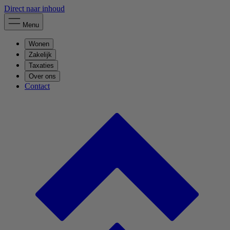
Direct naar inhoud
Menu
Wonen
Zakelijk
Taxaties
Over ons
Contact