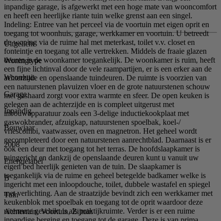
inpandige garage, is afgewerkt met een hoge mate van wooncomfort
en heeft een heerlijke riante tuin welke grenst aan een singel.
Indeling: Entree van het perceel via de voortuin met eigen oprit en
toegang tot woonhuis, garage, werkkamer en voortuin. U betreedt
de woning via de ruime hal met meterkast, toilet v.v. closet en
Uitgelicht
fonteintje en toegang tot alle vertrekken. Middels de fraaie glazen
deuren is de woonkamer toegankelijk. De woonkamer is ruim, heeft
Woningtype
een fijne lichtinval door de vele raampartijen, er is een erker aan de
Woonhuis
achterzijde en openslaande tuindeuren. De ruimte is voorzien van
een natuurstenen plavuizen vloer en de grote natuurstenen schouw
Garage
met gashaard zorgt voor extra warmte en sfeer. De open keuken is
gelegen aan de achterzijde en is compleet uitgerust met
Inpandig
inbouwapparatuur zoals een 3-delige inductiekookplaat met
gaswokbrander, afzuigkap, natuurstenen spoelbak, koel-/
Bouwjaar
vriescombi, vaatwasser, oven en magnetron. Het geheel wordt
gecompleteerd door een natuurstenen aanrechtblad. Daarnaast is er
2008
ook een deur met toegang tot het terras. De hoofdslaapkamer is
tuingericht en dankzij de openslaande deuren kunt u vanuit uw
Energielabel
eigen bed heerlijk genieten van de tuin. De slaapkamer is
toegankelijk via de ruime en geheel betegelde badkamer welke is
B
ingericht met een inloopdouche, toilet, dubbele wastafel en spiegel
met verlichting. Aan de straatzijde bevindt zich een werkkamer met
Tuin
keukenblok met spoelbak en toegang tot de oprit waardoor deze
uitermate geschikt is als praktijkruimte. Verder is er een ruime
Achtertuin, Voortuin, Zijtuin
inpandige berging en toegang tot de garage. Deze is van prima