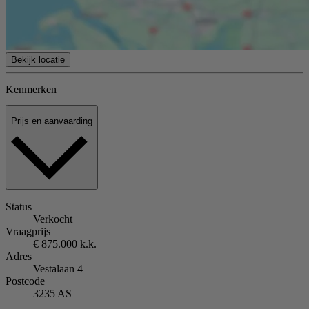
Bekijk locatie
Kenmerken
Prijs en aanvaarding
Status
Verkocht
Vraagprijs
€ 875.000 k.k.
Adres
Vestalaan 4
Postcode
3235 AS