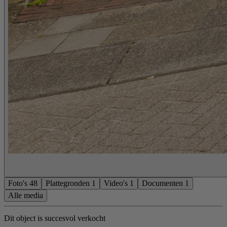
Foto's
48
Plattegronden
1
Video's
1
Documenten
1
Alle media
Dit object is succesvol verkocht