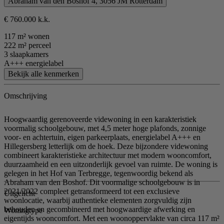
Abraham van den Boshof 4, 3056 JM Rotterdam
€ 760.000 k.k.
117 m² wonen
222 m² perceel
3 slaapkamers
A+++ energielabel
Bekijk alle kenmerken
Omschrijving
Hoogwaardig gerenoveerde videwoning in een karakteristiek
voormalig schoolgebouw, met 4,5 meter hoge plafonds, zonnige
voor- en achtertuin, eigen parkeerplaats, energielabel A+++ en
Hillegersberg letterlijk om de hoek. Deze bijzondere videwoning
combineert karakteristieke architectuur met modern wooncomfort,
duurzaamheid en een uitzonderlijk gevoel van ruimte. De woning is
gelegen in het Hof van Terbregge, tegenwoordig bekend als
Abraham van den Boshof. Dit voormalige schoolgebouw is in
2021/2022 compleet getransformeerd tot een exclusieve
Uitgelicht
woonlocatie, waarbij authentieke elementen zorgvuldig zijn
behouden en gecombineerd met hoogwaardige afwerking en
Woningtype
eigentijds wooncomfort. Met een woonoppervlakte van circa 117 m²