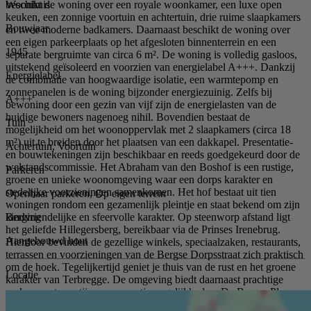
Woonhuis
beschikt de woning over een royale woonkamer, een luxe open
keuken, een zonnige voortuin en achtertuin, drie ruime slaapkamers
Bouwjaar
en twee moderne badkamers. Daarnaast beschikt de woning over
een eigen parkeerplaats op het afgesloten binnenterrein en een
1945
separate bergruimte van circa 6 m². De woning is volledig gasloos,
uitstekend geïsoleerd en voorzien van energielabel A+++. Dankzij
Energielabel
de combinatie van hoogwaardige isolatie, een warmtepomp en
zonnepanelen is de woning bijzonder energiezuinig. Zelfs bij
A+++
bewoning door een gezin van vijf zijn de energielasten van de
huidige bewoners nagenoeg nihil. Bovendien bestaat de
Tuin
mogelijkheid om het woonoppervlak met 2 slaapkamers (circa 18
m²) uit te breiden door het plaatsen van een dakkapel. Presentatie-
Achtertuin, Voortuin
en bouwtekeningen zijn beschikbaar en reeds goedgekeurd door de
welstandscommissie. Het Abraham van den Boshof is een rustige,
Parkeren
groene en unieke woonomgeving waar een dorps karakter en
stedelijke voorzieningen samenkomen. Het hof bestaat uit tien
Openbaar parkeren, Op eigen terrein
woningen rondom een gezamenlijk pleintje en staat bekend om zijn
Berging
kindvriendelijke en sfeervolle karakter. Op steenworp afstand ligt
het geliefde Hillegersberg, bereikbaar via de Prinses Irenebrug.
Aangebouwd hout
Hierdoor bevinden de gezellige winkels, speciaalzaken, restaurants,
terrassen en voorzieningen van de Bergse Dorpsstraat zich praktisch
om de hoek. Tegelijkertijd geniet je thuis van de rust en het groene
Locatie
karakter van Terbregge. De omgeving biedt daarnaast prachtige
parken, waterpartijen en recreatiemogelijkheden. De Bergse Plassen
en het Lage Bergse Bos liggen op korte afstand en zijn perfect voor