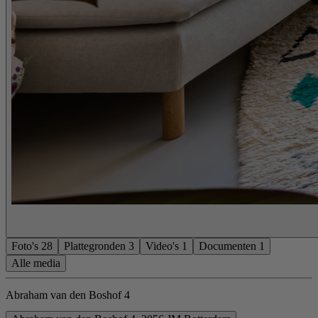
Foto's
28
Plattegronden
3
Video's
1
Documenten
1
Alle media
Abraham van den Boshof 4