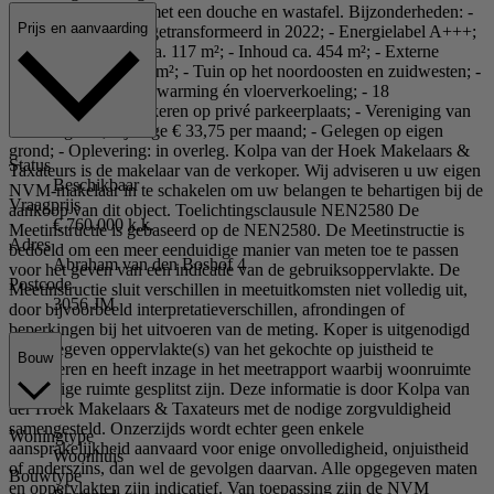
aanwezig, uitgerust met een douche en wastafel. Bijzonderheden: -
Prijs en aanvaarding
Bouwjaar ca. 1945, getransformeerd in 2022; - Energielabel A+++;
- Woonoppervlakte ca. 117 m²; - Inhoud ca. 454 m²; - Externe
bergruimte van ca. 6 m²; - Tuin op het noordoosten en zuidwesten; -
Gasloos met vloerverwarming én vloerverkoeling; - 18
Zonnepanelen; - Parkeren op privé parkeerplaats; - Vereniging van
mandeligheid, bijdrage € 33,75 per maand; - Gelegen op eigen
grond; - Oplevering: in overleg. Kolpa van der Hoek Makelaars &
Status
Taxateurs is de makelaar van de verkoper. Wij adviseren u uw eigen
Beschikbaar
NVM-makelaar in te schakelen om uw belangen te behartigen bij de
Vraagprijs
aankoop van dit object. Toelichtingsclausule NEN2580 De
€ 760.000 k.k.
Meetinstructie is gebaseerd op de NEN2580. De Meetinstructie is
Adres
bedoeld om een meer eenduidige manier van meten toe te passen
Abraham van den Boshof 4
voor het geven van een indicatie van de gebruiksoppervlakte. De
Postcode
Meetinstructie sluit verschillen in meetuitkomsten niet volledig uit,
3056 JM
door bijvoorbeeld interpretatieverschillen, afrondingen of
beperkingen bij het uitvoeren van de meting. Koper is uitgenodigd
de opgegeven oppervlakte(s) van het gekochte op juistheid te
Bouw
controleren en heeft inzage in het meetrapport waarbij woonruimte
en overige ruimte gesplitst zijn. Deze informatie is door Kolpa van
der Hoek Makelaars & Taxateurs met de nodige zorgvuldigheid
samengesteld. Onzerzijds wordt echter geen enkele
Woningtype
aansprakelijkheid aanvaard voor enige onvolledigheid, onjuistheid
Woonhuis
of anderszins, dan wel de gevolgen daarvan. Alle opgegeven maten
Bouwtype
en oppervlakten zijn indicatief. Van toepassing zijn de NVM