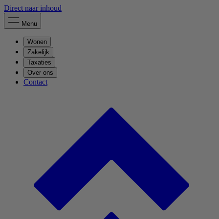
Direct naar inhoud
Menu
Wonen
Zakelijk
Taxaties
Over ons
Contact