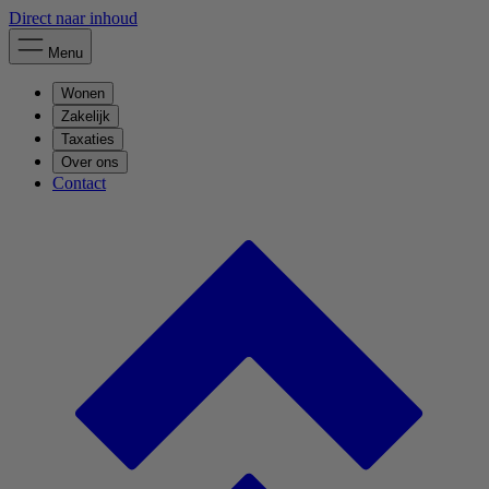
Direct naar inhoud
Menu
Wonen
Zakelijk
Taxaties
Over ons
Contact