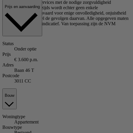
door Kolpa Rental Services met de nodige zorgvuldigheid
Prijs en aanvaarding
samengesteld. Onzerzijds wordt echter geen enkele
aansprakelijkheid aanvaard voor enige onvolledigheid, onjuistheid
of anderszins, dan wel de gevolgen daarvan. Alle opgegeven maten
en oppervlakten zijn indicatief. Van toepassing zijn de NVM
voorwaarden.
Status
Onder optie
Prijs
€ 3.600 p.m.
Adres
Baan 46 T
Postcode
3011 CC
Bouw
Woningtype
Appartement
Bouwtype
Bestaand