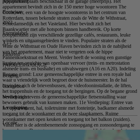
Appartement
privéparkeerplaats beschikbaar in de garage (meerprijs). Het
appartement bevindt zich in de 150 meter hoge woontoren The
Bouwjaar
Cooltower, een van de hoogste woontorens in het centrum van
Rotterdam, tussen bekende straten zoals de Witte de Withstraat,
2022
Schiedamsedijk en het Vasteland. Hier bevindt zich het
Baankwartier met alle hotspots binnen handbereik. Op korte
Energielabel
(loop)afstand zijn verschillende gezellige cafés, restaurants, leuke
winkels en uitgaansgebieden te vinden. Populaire straten als de
A++
Witte de Withstraat en Oude Haven bevinden zich in de nabijheid
van het appartement, maar niet te vergeten ook de hippe
Parkeren
Pannenkoekstraat en Meent. Verder heeft de woning een gunstige
ligging ten opzichte van openbaar vervoer (trein- en metrostation
PARKEERGARAGE
alsmede tram- en bushalte) en uitvalswegen (A16 en A20). Indeling
Begane grond: Luxe gemeenschappelijke entree in een royale hal
Berging
waar u vriendelijk wordt begroet door de huismeester. In de hal
bevinden zich de brievenbussen, de videofooninstallatie, de liften,
Garagebox
het trappenhuis en de toegang tot de bergingen. Op de begane grond
Verdiepingen
bevindt zich tevens de gemeenschappelijke fietsenstalling waar
bewoners gebruik van kunnen maken. 11e Verdieping: Entree van
1 verdieping
het appartement, hal, toiletruimte met fonteintje, badkamer alsmede
toegang tot de woonkamer en de twee slaapkamers. Ruime
woonkamer met open keuken en toegang tot het balkon (zuiden).
Locatie
Vanaf hier is de adembenemende zonsopgang en zonsondergang te
bewonderen. De grote ramen zorgen voor veel lichtinval en het
fantastische uitzicht. Een luxe open keuken is uitgerust met Bora