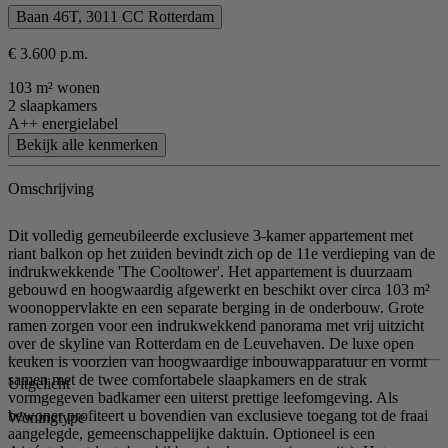
Baan 46T, 3011 CC Rotterdam
€ 3.600 p.m.
103 m² wonen
2 slaapkamers
A++ energielabel
Bekijk alle kenmerken
Omschrijving
Dit volledig gemeubileerde exclusieve 3-kamer appartement met
riant balkon op het zuiden bevindt zich op de 11e verdieping van de
indrukwekkende 'The Cooltower'. Het appartement is duurzaam
gebouwd en hoogwaardig afgewerkt en beschikt over circa 103 m²
woonoppervlakte en een separate berging in de onderbouw. Grote
ramen zorgen voor een indrukwekkend panorama met vrij uitzicht
over de skyline van Rotterdam en de Leuvehaven. De luxe open
keuken is voorzien van hoogwaardige inbouwapparatuur en vormt
samen met de twee comfortabele slaapkamers en de strak
Uitgelicht
vormgegeven badkamer een uiterst prettige leefomgeving. Als
bewoner profiteert u bovendien van exclusieve toegang tot de fraai
Woningtype
aangelegde, gemeenschappelijke daktuin. Optioneel is een