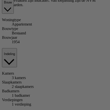
en oppervlakten zijn indicatief. Van toepassing zijn de NVM
Bouw
voorwaarden.
Woningtype
Appartement
Bouwtype
Bestaand
Bouwjaar
1954
Indeling
Kamers
3 kamers
Slaapkamers
2 slaapkamers
Badkamers
1 badkamer
Verdiepingen
1 verdieping