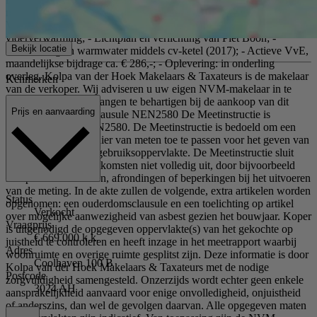
m²; - Inhoud ca. 471 m³; - Riant dakterras op het zuidwesten; -
Volledig voorzien van dubbele beglazing; - Gietvloer met
vloerverwarming; - Lichtplan en verlichting van Piet Boon; -
Bekijk locatie
Verwarming en warmwater middels cv-ketel (2017); - Actieve VvE,
maandelijkse bijdrage ca. € 286,-; - Oplevering: in onderling
overleg. Kolpa van der Hoek Makelaars & Taxateurs is de makelaar
Kenmerken
van de verkoper. Wij adviseren u uw eigen NVM-makelaar in te
schakelen om uw belangen te behartigen bij de aankoop van dit
Prijs en aanvaarding
object. Toelichtingsclausule NEN2580 De Meetinstructie is
gebaseerd op de NEN2580. De Meetinstructie is bedoeld om een
meer eenduidige manier van meten toe te passen voor het geven van
een indicatie van de gebruiksoppervlakte. De Meetinstructie sluit
verschillen in meetuitkomsten niet volledig uit, door bijvoorbeeld
interpretatieverschillen, afrondingen of beperkingen bij het uitvoeren
van de meting. In de akte zullen de volgende, extra artikelen worden
Status
opgenomen: een ouderdomsclausule en een toelichting op artikel
Verkocht
over mogelijke aanwezigheid van asbest gezien het bouwjaar. Koper
Vraagprijs
is uitgenodigd de opgegeven oppervlakte(s) van het gekochte op
€ 669.000 k.k.
juistheid te controleren en heeft inzage in het meetrapport waarbij
Adres
woonruimte en overige ruimte gesplitst zijn. Deze informatie is door
Coolhaven 100 B
Kolpa van der Hoek Makelaars & Taxateurs met de nodige
Postcode
zorgvuldigheid samengesteld. Onzerzijds wordt echter geen enkele
3024 AH
aansprakelijkheid aanvaard voor enige onvolledigheid, onjuistheid
of anderszins, dan wel de gevolgen daarvan. Alle opgegeven maten