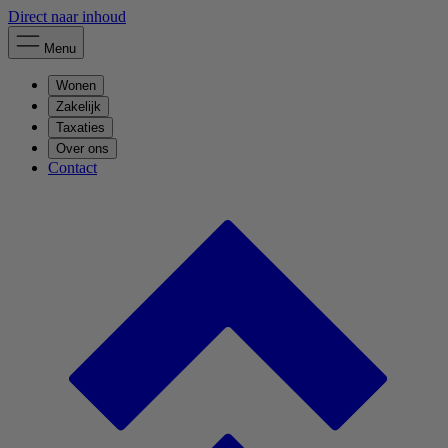
Direct naar inhoud
Menu
Wonen
Zakelijk
Taxaties
Over ons
Contact