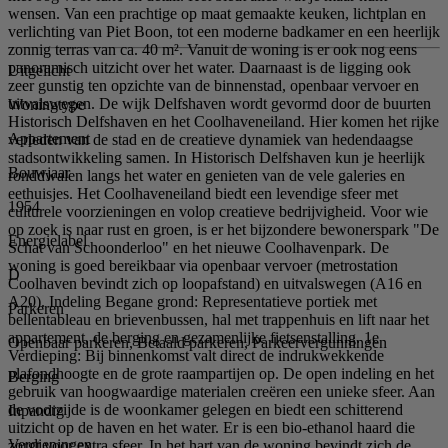
wensen. Van een prachtige op maat gemaakte keuken, lichtplan en
verlichting van Piet Boon, tot een moderne badkamer en een heerlijk
zonnig terras van ca. 40 m². Vanuit de woning is er ook nog eens
panoramisch uitzicht over het water. Daarnaast is de ligging ook
Uitgelicht
zeer gunstig ten opzichte van de binnenstad, openbaar vervoer en
uitvalswegen. De wijk Delfshaven wordt gevormd door de buurten
Woningtype
Historisch Delfshaven en het Coolhaveneiland. Hier komen het rijke
Appartement
verleden van de stad en de creatieve dynamiek van hedendaagse
stadsontwikkeling samen. In Historisch Delfshaven kun je heerlijk
Bouwjaar
ronddwalen langs het water en genieten van de vele galeries en
eethuisjes. Het Coolhaveneiland biedt een levendige sfeer met
1954
culturele voorzieningen en volop creatieve bedrijvigheid. Voor wie
op zoek is naar rust en groen, is er het bijzondere bewonerspark "De
Energielabel
Schat van Schoonderloo" en het nieuwe Coolhavenpark. De
woning is goed bereikbaar via openbaar vervoer (metrostation
D
Coolhaven bevindt zich op loopafstand) en uitvalswegen (A16 en
A20). Indeling Begane grond: Representatieve portiek met
Parkeren
bellentableau en brievenbussen, hal met trappenhuis en lift naar het
appartement, de berging en gezamenlijke fietsenstalling. 1e
Openbaar parkeren, Betaald parkeren, Parkeervergunningen
Verdieping: Bij binnenkomst valt direct de indrukwekkende
plafondhoogte en de grote raampartijen op. De open indeling en het
Berging
gebruik van hoogwaardige materialen creëren een unieke sfeer. Aan
de voorzijde is de woonkamer gelegen en biedt een schitterend
Inpandig
uitzicht op de haven en het water. Er is een bio-ethanol haard die
Verdiepingen
zorgt voor extra sfeer. In het hart van de woning bevindt zich de