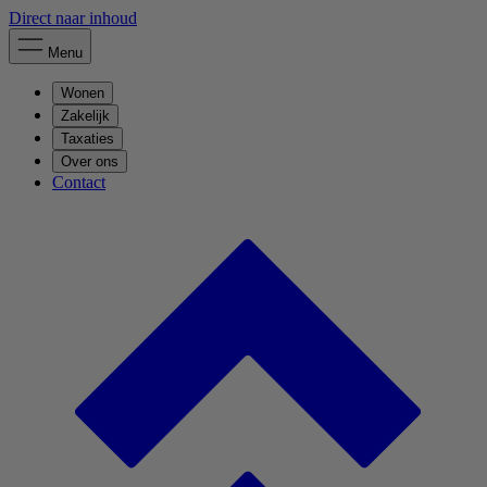
Direct naar inhoud
Menu
Wonen
Zakelijk
Taxaties
Over ons
Contact