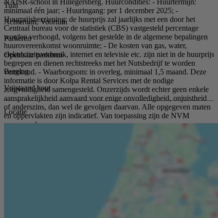
NAISR-school in Hillegersberg. Huurcondities: - Huurtermijn:
Tuin
minimaal één jaar; - Huuringang: per 1 december 2025; -
Huurprijsherziening: de huurprijs zal jaarlijks met een door het
Achtertuin, Voortuin
Centraal bureau voor de statistiek (CBS) vastgesteld percentage
worden verhoogd, volgens het gestelde in de algemene bepalingen
Parkeren
huurovereenkomst woonruimte; - De kosten van gas, water,
elektriciteitsverbruik, internet en televisie etc. zijn niet in de huurprijs
Openbaar parkeren
begrepen en dienen rechtstreeks met het Nutsbedrijf te worden
Berging
verrekend. - Waarborgsom: in overleg, minimaal 1,5 maand. Deze
informatie is door Kolpa Rental Services met de nodige
Vrijstaand hout
zorgvuldigheid samengesteld. Onzerzijds wordt echter geen enkele
aansprakelijkheid aanvaard voor enige onvolledigheid, onjuistheid
of anderszins, dan wel de gevolgen daarvan. Alle opgegeven maten
Locatie
en oppervlakten zijn indicatief. Van toepassing zijn de NVM
voorwaarden.