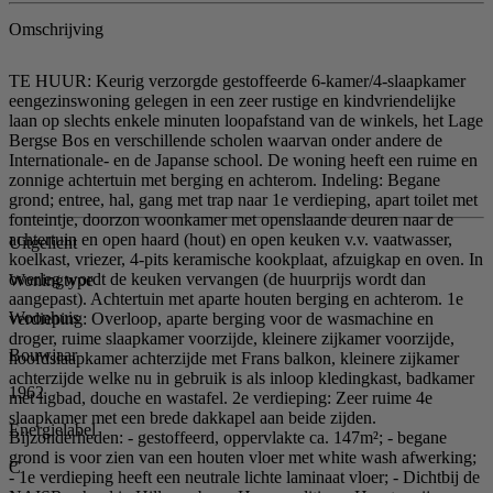
Omschrijving
TE HUUR: Keurig verzorgde gestoffeerde 6-kamer/4-slaapkamer
eengezinswoning gelegen in een zeer rustige en kindvriendelijke
laan op slechts enkele minuten loopafstand van de winkels, het Lage
Bergse Bos en verschillende scholen waarvan onder andere de
Internationale- en de Japanse school. De woning heeft een ruime en
zonnige achtertuin met berging en achterom. Indeling: Begane
grond; entree, hal, gang met trap naar 1e verdieping, apart toilet met
fonteintje, doorzon woonkamer met openslaande deuren naar de
achtertuin en open haard (hout) en open keuken v.v. vaatwasser,
Uitgelicht
koelkast, vriezer, 4-pits keramische kookplaat, afzuigkap en oven. In
overleg wordt de keuken vervangen (de huurprijs wordt dan
Woningtype
aangepast). Achtertuin met aparte houten berging en achterom. 1e
Woonhuis
verdieping: Overloop, aparte berging voor de wasmachine en
droger, ruime slaapkamer voorzijde, kleinere zijkamer voorzijde,
Bouwjaar
hoofdslaapkamer achterzijde met Frans balkon, kleinere zijkamer
achterzijde welke nu in gebruik is als inloop kledingkast, badkamer
1962
met ligbad, douche en wastafel. 2e verdieping: Zeer ruime 4e
slaapkamer met een brede dakkapel aan beide zijden.
Energielabel
Bijzonderheden: - gestoffeerd, oppervlakte ca. 147m²; - begane
grond is voor zien van een houten vloer met white wash afwerking;
C
- 1e verdieping heeft een neutrale lichte laminaat vloer; - Dichtbij de