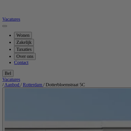
Vacatures
Wonen
Zakelijk
Taxaties
Over ons
Contact
Bel
Vacatures
/
Aanbod
/
Rotterdam
/
Dotterbloemstraat 5C