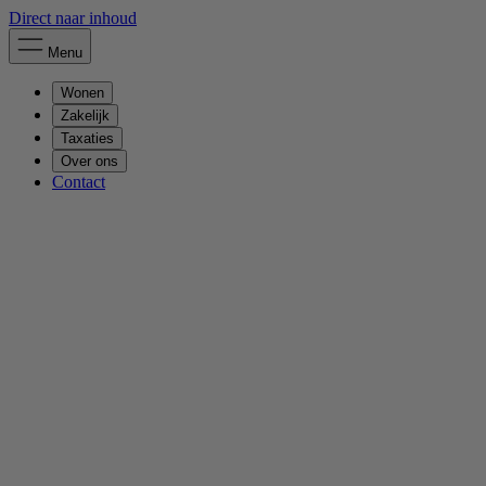
Direct naar inhoud
Menu
Wonen
Zakelijk
Taxaties
Over ons
Contact