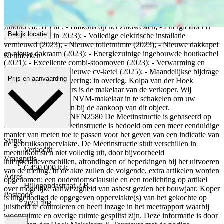
voor de wasmachine. Bijzonderheden: - Bouwjaar ca. 1924; -
Positief funderingsrapport aanwezig; - Woonoppervlakte ca. 97 m²; -
Inhoud ca. 315 m³; - Balkons op het zuidwesten; - Energielabel B
Bekijk locatie
(verduurzaamd in 2023); - Volledige elektrische installatie
vernieuwd (2023); - Nieuwe toiletruimte (2023); - Nieuwe dakkapel
en nieuw dakraam (2023); - Energiezuinige ingebouwde houtkachel
Kenmerken
(2021); - Excellente combi-stoomoven (2023); - Verwarming en
warmwater middels nieuwe cv-ketel (2025); - Maandelijkse bijdrage
Prijs en aanvaarding
VvE, € 100,-; - Oplevering: in overleg. Kolpa van der Hoek
Makelaars & Taxateurs is de makelaar van de verkoper. Wij
adviseren u uw eigen NVM-makelaar in te schakelen om uw
belangen te behartigen bij de aankoop van dit object.
Toelichtingsclausule NEN2580 De Meetinstructie is gebaseerd op
de NEN2580. De Meetinstructie is bedoeld om een meer eenduidige
manier van meten toe te passen voor het geven van een indicatie van
Status
de gebruiksoppervlakte. De Meetinstructie sluit verschillen in
Verkocht
meetuitkomsten niet volledig uit, door bijvoorbeeld
Vraagprijs
interpretatieverschillen, afrondingen of beperkingen bij het uitvoeren
€ 450.000 k.k.
van de meting. In de akte zullen de volgende, extra artikelen worden
Adres
opgenomen: een ouderdomsclausule en een toelichting op artikel
Hillegondastraat 2 B
over mogelijke aanwezigheid van asbest gezien het bouwjaar. Koper
Postcode
is uitgenodigd de opgegeven oppervlakte(s) van het gekochte op
3051 PB
juistheid te controleren en heeft inzage in het meetrapport waarbij
woonruimte en overige ruimte gesplitst zijn. Deze informatie is door