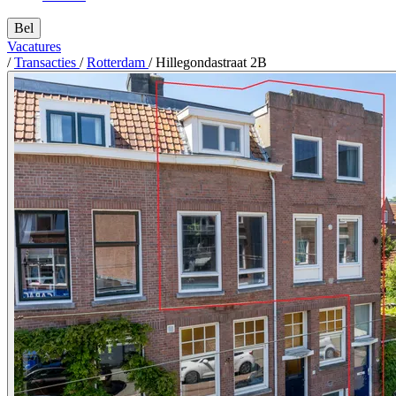
Bel
Vacatures
/
Transacties
/
Rotterdam
/
Hillegondastraat 2B