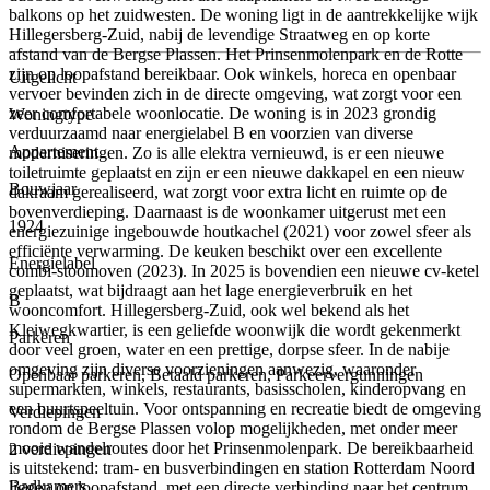
balkons op het zuidwesten. De woning ligt in de aantrekkelijke wijk
Hillegersberg-Zuid, nabij de levendige Straatweg en op korte
afstand van de Bergse Plassen. Het Prinsenmolenpark en de Rotte
zijn op loopafstand bereikbaar. Ook winkels, horeca en openbaar
Uitgelicht
vervoer bevinden zich in de directe omgeving, wat zorgt voor een
zeer comfortabele woonlocatie. De woning is in 2023 grondig
Woningtype
verduurzaamd naar energielabel B en voorzien van diverse
Appartement
moderniseringen. Zo is alle elektra vernieuwd, is er een nieuwe
toiletruimte geplaatst en zijn er een nieuwe dakkapel en een nieuw
Bouwjaar
dakraam gerealiseerd, wat zorgt voor extra licht en ruimte op de
bovenverdieping. Daarnaast is de woonkamer uitgerust met een
1924
energiezuinige ingebouwde houtkachel (2021) voor zowel sfeer als
efficiënte verwarming. De keuken beschikt over een excellente
Energielabel
combi-stoomoven (2023). In 2025 is bovendien een nieuwe cv-ketel
geplaatst, wat bijdraagt aan het lage energieverbruik en het
B
wooncomfort. Hillegersberg-Zuid, ook wel bekend als het
Kleiwegkwartier, is een geliefde woonwijk die wordt gekenmerkt
Parkeren
door veel groen, water en een prettige, dorpse sfeer. In de nabije
omgeving zijn diverse voorzieningen aanwezig, waaronder
Openbaar parkeren, Betaald parkeren, Parkeervergunningen
supermarkten, winkels, restaurants, basisscholen, kinderopvang en
een buurtspeeltuin. Voor ontspanning en recreatie biedt de omgeving
Verdiepingen
rondom de Bergse Plassen volop mogelijkheden, met onder meer
mooie wandelroutes door het Prinsenmolenpark. De bereikbaarheid
2 verdiepingen
is uitstekend: tram- en busverbindingen en station Rotterdam Noord
Badkamers
liggen op loopafstand, met een directe verbinding naar het centrum