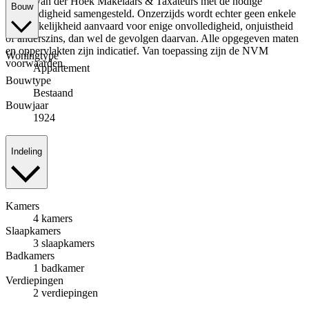
Kolpa van der Hoek Makelaars & Taxateurs met de nodige
Bouw
zorgvuldigheid samengesteld. Onzerzijds wordt echter geen enkele
aansprakelijkheid aanvaard voor enige onvolledigheid, onjuistheid
of anderszins, dan wel de gevolgen daarvan. Alle opgegeven maten
en oppervlakten zijn indicatief. Van toepassing zijn de NVM
Woningtype
voorwaarden.
Appartement
Bouwtype
Bestaand
Bouwjaar
1924
Indeling
Kamers
4 kamers
Slaapkamers
3 slaapkamers
Badkamers
1 badkamer
Verdiepingen
2 verdiepingen