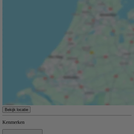
van de meting. In de akte zullen de volgende, extra artikelen worden
opgenomen: ouderdomsclausule, anti-speculatie beding,
zelfbewoningsclausule, verkoper is geen bewoner geweest en een
toelichting op artikel over mogelijke aanwezigheid van asbest.
Koper is uitgenodigd de opgegeven oppervlakte(s) van het gekochte
op juistheid te controleren en heeft inzage in het meetrapport waarbij
woonruimte en overige ruimte gesplitst zijn. Deze informatie is door
Kolpa van der Hoek Makelaars & Taxateurs met de nodige
zorgvuldigheid samengesteld. Onzerzijds wordt echter geen enkele
aansprakelijkheid aanvaard voor enige onvolledigheid, onjuistheid
of anderszins, dan wel de gevolgen daarvan. Alle opgegeven maten
en oppervlakten zijn indicatief. Van toepassing zijn de NVM
voorwaarden.
Bekijk locatie
Kenmerken