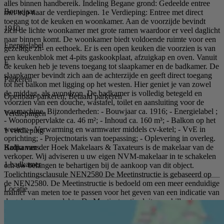
alles binnen handbereik. Indeling Begane grond: Gedeelde entree
Bouwjaar
met trap naar de verdiepingen. 1e Verdieping: Entree met direct
toegang tot de keuken en woonkamer. Aan de voorzijde bevindt
1910
zich de lichte woonkamer met grote ramen waardoor er veel daglicht
naar binnen komt. De woonkamer biedt voldoende ruimte voor een
Energielabel
gezellige zit- en eethoek. Er is een open keuken die voorzien is van
een keukenblok met 4-pits gaskookplaat, afzuigkap en oven. Vanuit
E
de keuken heb je tevens toegang tot slaapkamer en de badkamer. De
slaapkamer bevindt zich aan de achterzijde en geeft direct toegang
Parkeren
tot het balkon met ligging op het westen. Hier geniet je van zowel
de middag- als avondzon. De badkamer is volledig betegeld en
Openbaar parkeren, Betaald parkeren
voorzien van een douche, wastafel, toilet en aansluiting voor de
wasmachine. Bijzonderheden: - Bouwjaar ca. 1916; - Energielabel ;
Verdiepingen
- Woonoppervlakte ca. 46 m²; - Inhoud ca. 160 m³; - Balkon op het
westen; - Verwarming en warmwater middels cv-ketel; - VvE in
1 verdieping
oprichting; - Projectnotaris van toepassing; - Oplevering in overleg.
Badkamers
Kolpa van der Hoek Makelaars & Taxateurs is de makelaar van de
verkoper. Wij adviseren u uw eigen NVM-makelaar in te schakelen
1 badkamer
om uw belangen te behartigen bij de aankoop van dit object.
Toelichtingsclausule NEN2580 De Meetinstructie is gebaseerd op
de NEN2580. De Meetinstructie is bedoeld om een meer eenduidige
Locatie
manier van meten toe te passen voor het geven van een indicatie van
de gebruiksoppervlakte. De Meetinstructie sluit verschillen in
meetuitkomsten niet volledig uit, door bijvoorbeeld
interpretatieverschillen, afrondingen of beperkingen bij het uitvoeren