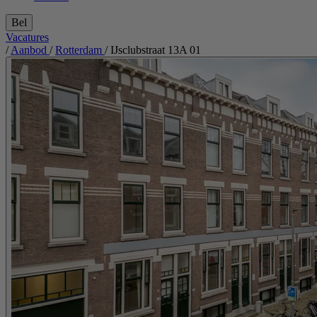
Bel
Vacatures
/
Aanbod
/
Rotterdam
/
IJsclubstraat 13A 01