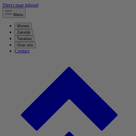
Direct naar inhoud
Menu
Wonen
Zakelijk
Taxaties
Over ons
Contact