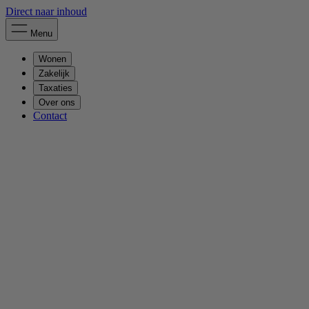
Direct naar inhoud
Menu
Wonen
Zakelijk
Taxaties
Over ons
Contact