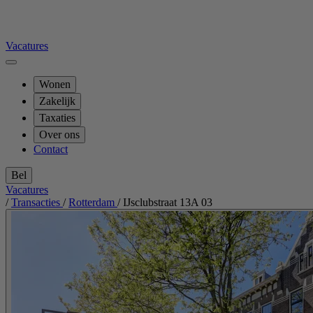
Vacatures
Wonen
Zakelijk
Taxaties
Over ons
Contact
Bel
Vacatures
/
Transacties
/
Rotterdam
/
IJsclubstraat 13A 03