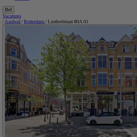
Bel
Vacatures
/
Aanbod
/
Rotterdam
/
Lusthofstraat 80A 01