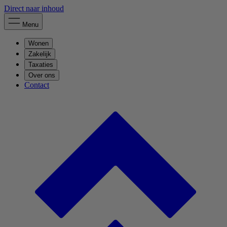
Direct naar inhoud
Menu
Wonen
Zakelijk
Taxaties
Over ons
Contact