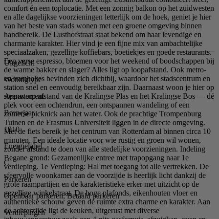
comfort én een toplocatie. Met een zonnig balkon op het zuidwesten
en alle dagelijkse voorzieningen letterlijk om de hoek, geniet je hier
van het beste van stads wonen met een groene omgeving binnen
handbereik. De Lusthofstraat staat bekend om haar levendige en
charmante karakter. Hier vind je een fijne mix van ambachtelijke
speciaalzaken, gezellige koffiebars, boetiekjes en goede restaurants.
Een verse espresso, bloemen voor het weekend of boodschappen bij
Uitgelicht
de warme bakker en slager? Alles ligt op loopafstand. Ook metro-
en tramhaltes bevinden zich dichtbij, waardoor het stadscentrum en
Woningtype
station snel en eenvoudig bereikbaar zijn. Daarnaast woon je hier op
Appartement
steenworp afstand van de Kralingse Plas en het Kralingse Bos — dé
plek voor een ochtendrun, een ontspannen wandeling of een
Bouwjaar
zomerse picknick aan het water. Ook de prachtige Trompenburg
Tuinen en de Erasmus Universiteit liggen in de directe omgeving.
1910
Met de fiets bereik je het centrum van Rotterdam al binnen circa 10
minuten. Een ideale locatie voor wie rustig en groen wil wonen,
Energielabel
zonder afstand te doen van alle stedelijke voorzieningen. Indeling
Begane grond: Gezamenlijke entree met trapopgang naar 1e
C
verdieping. 1e Verdieping: Hal met toegang tot alle vertrekken. De
sfeervolle woonkamer aan de voorzijde is heerlijk licht dankzij de
Parkeren
grote raampartijen en de karakteristieke erker met uitzicht op de
gezellige winkelstraat. De hoge plafonds, eikenhouten vloer en
Openbaar parkeren, Betaald parkeren
authentieke schouw geven de ruimte extra charme en karakter. Aan
de achterzijde ligt de keuken, uitgerust met diverse
Verdiepingen