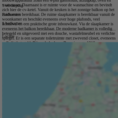
inbouwapparatuur zoals een 4-pits gasfornuis, afzuigkap, oven en
vaatwasser. Daarnaast is er ruimte voor de wasmachine en bevindt
1 verdieping
zich hier de cv-ketel. Vanuit de keuken is het zonnige balkon op het
Badkamers
zuidwesten bereikbaar. De ruime slaapkamer is bereikbaar vanuit de
woonkamer en beschikt eveneens over hoge plafonds, veel
1 badkamer
lichtinval en een praktische grote inbouwkast. Via de slaapkamer is
eveneens het balkon bereikbaar. De moderne badkamer is volledig
betegeld en uitgevoerd met een douche, wastafelmeubel en verlichte
Locatie
spiegel. Er is een separate toiletruimte met zwevend closet, eveneens
volledig betegeld. Bijzonderheden: - Bouwjaar ca. 1910; -
Gemeentelijk monument; - Energielabel C; - Woonoppervlakte ca.
53 m²; - Inhoud ca. 200 m²; - Balkon op het zuidwesten; -
Verwarming middels vloerverwarming; - Bouwjaar cv-ketel 2025; -
Gelegen op eigen grond; - Oplevering: in overleg. Kolpa van der
Hoek Makelaars & Taxateurs is de makelaar van de verkoper. Wij
adviseren u uw eigen NVM-makelaar in te schakelen om uw
belangen te behartigen bij de aankoop van dit object.
Toelichtingsclausule NEN2580 De Meetinstructie is gebaseerd op
de NEN2580. De Meetinstructie is bedoeld om een meer eenduidige
manier van meten toe te passen voor het geven van een indicatie van
de gebruiksoppervlakte. De Meetinstructie sluit verschillen in
meetuitkomsten niet volledig uit, door bijvoorbeeld
interpretatieverschillen, afrondingen of beperkingen bij het uitvoeren
van de meting. In de akte zullen de volgende, extra artikelen worden
opgenomen: een ouderdomsclausule en een toelichting op artikel