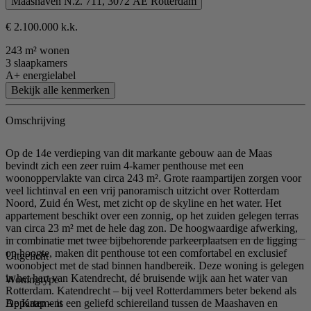
Maashaven N.z. 711, 3072 AE Rotterdam
€ 2.100.000 k.k.
243 m² wonen
3 slaapkamers
A+ energielabel
Bekijk alle kenmerken
Omschrijving
Op de 14e verdieping van dit markante gebouw aan de Maas
bevindt zich een zeer ruim 4-kamer penthouse met een
woonoppervlakte van circa 243 m². Grote raampartijen zorgen voor
veel lichtinval en een vrij panoramisch uitzicht over Rotterdam
Noord, Zuid én West, met zicht op de skyline en het water. Het
appartement beschikt over een zonnig, op het zuiden gelegen terras
van circa 23 m² met de hele dag zon. De hoogwaardige afwerking,
in combinatie met twee bijbehorende parkeerplaatsen en de ligging
op hoogte, maken dit penthouse tot een comfortabel en exclusief
Uitgelicht
woonobject met de stad binnen handbereik. Deze woning is gelegen
in het hart van Katendrecht, dé bruisende wijk aan het water van
Woningtype
Rotterdam. Katendrecht – bij veel Rotterdammers beter bekend als
Appartement
De Kaap – is een geliefd schiereiland tussen de Maashaven en