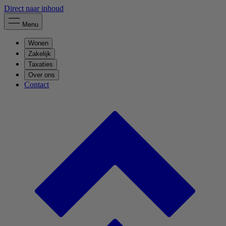
Direct naar inhoud
Menu
Wonen
Zakelijk
Taxaties
Over ons
Contact