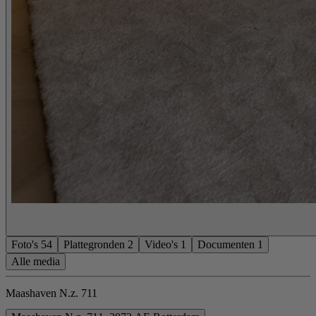
Foto's
54
Plattegronden
2
Video's
1
Documenten
1
Alle media
Maashaven N.z. 711