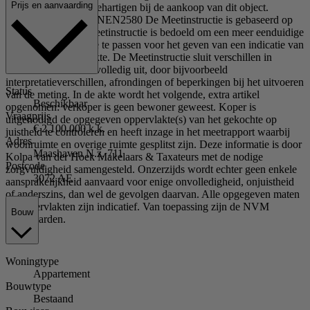
Prijs en aanvaarding
om uw belangen te behartigen bij de aankoop van dit object.
Toelichtingsclausule NEN2580 De Meetinstructie is gebaseerd op
de NEN2580. De Meetinstructie is bedoeld om een meer eenduidige
manier van meten toe te passen voor het geven van een indicatie van
de gebruiksoppervlakte. De Meetinstructie sluit verschillen in
meetuitkomsten niet volledig uit, door bijvoorbeeld
interpretatieverschillen, afrondingen of beperkingen bij het uitvoeren
Status
van de meting. In de akte wordt het volgende, extra artikel
Beschikbaar
opgenomen: verkoper is geen bewoner geweest. Koper is
Vraagprijs
uitgenodigd de opgegeven oppervlakte(s) van het gekochte op
€ 2.100.000 k.k.
juistheid te controleren en heeft inzage in het meetrapport waarbij
Adres
woonruimte en overige ruimte gesplitst zijn. Deze informatie is door
Maashaven N.z. 711
Kolpa van der Hoek Makelaars & Taxateurs met de nodige
Postcode
zorgvuldigheid samengesteld. Onzerzijds wordt echter geen enkele
3072 AE
aansprakelijkheid aanvaard voor enige onvolledigheid, onjuistheid
of anderszins, dan wel de gevolgen daarvan. Alle opgegeven maten
en oppervlakten zijn indicatief. Van toepassing zijn de NVM
Bouw
voorwaarden.
Woningtype
Appartement
Bouwtype
Bestaand