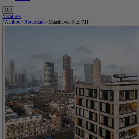
Bel
Vacatures
/
Aanbod
/
Rotterdam
/
Maashaven N.z. 711