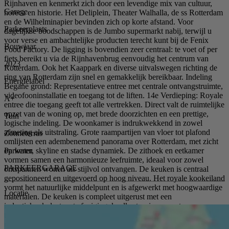
Rijnhaven en kenmerkt zich door een levendige mix van cultuur,
Garage
horeca en historie. Het Deliplein, Theater Walhalla, de ss Rotterdam
en de Wilhelminapier bevinden zich op korte afstand. Voor
Parkeerplaats
dagelijkse boodschappen is de Jumbo supermarkt nabij, terwijl u
voor verse en ambachtelijke producten terecht kunt bij de Fenix
Bouwjaar
Food Factory. De ligging is bovendien zeer centraal: te voet of per
fiets bereikt u via de Rijnhavenbrug eenvoudig het centrum van
2023
Rotterdam. Ook het Kaappark en diverse uitvalswegen richting de
ring van Rotterdam zijn snel en gemakkelijk bereikbaar. Indeling
Energielabel
Begane grond: Representatieve entree met centrale ontvangstruimte,
videofooninstallatie en toegang tot de liften. 14e Verdieping: Royale
A+
entree die toegang geeft tot alle vertrekken. Direct valt de ruimtelijke
opzet van de woning op, met brede doorzichten en een prettige,
Tuin
logische indeling. De woonkamer is indrukwekkend in zowel
afmeting als uitstraling. Grote raampartijen van vloer tot plafond
Zonneterras
omlijsten een adembenemend panorama over Rotterdam, met zicht
Parkeren
op water, skyline en stadse dynamiek. De zithoek en eetkamer
vormen samen een harmonieuze leefruimte, ideaal voor zowel
PARKEERGARAGE
ontspannen wonen als stijlvol ontvangen. De keuken is centraal
gepositioneerd en uitgevoerd op hoog niveau. Het royale kookeiland
vormt het natuurlijke middelpunt en is afgewerkt met hoogwaardige
Locatie
materialen. De keuken is compleet uitgerust met een
inductiekookplaat met afzuiging, koelkast, vriezer, vaatwasser en
twee ovens, waardoor zowel dagelijks gebruik als uitgebreid koken
moeiteloos samengaat. Een stijlvolle leefkeuken die niet alleen