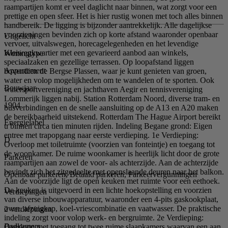
raampartijen komt er veel daglicht naar binnen, wat zorgt voor een
prettige en open sfeer. Het is hier rustig wonen met toch alles binnen
handbereik. De ligging is bijzonder aantrekkelijk. Alle dagelijkse
voorzieningen bevinden zich op korte afstand waaronder openbaar
Uitgelicht
vervoer, uitvalswegen, horecagelegenheden en het levendige
Kleiwegkwartier met een gevarieerd aanbod aan winkels,
Woningtype
speciaalzaken en gezellige terrassen. Op loopafstand liggen
Appartement
bovendien de Bergse Plassen, waar je kunt genieten van groen,
water en volop mogelijkheden om te wandelen of te sporten. Ook
Bouwjaar
watersportvereniging en jachthaven Aegir en tennisvereniging
Lommerijk liggen nabij. Station Rotterdam Noord, diverse tram- en
1904
busverbindingen en de snelle aansluiting op de A13 en A20 maken
de bereikbaarheid uitstekend. Rotterdam The Hague Airport bereikt
Energielabel
u binnen circa tien minuten rijden. Indeling Begane grond: Eigen
entree met trapopgang naar eerste verdieping. 1e Verdieping:
D
Overloop met toiletruimte (voorzien van fonteintje) en toegang tot
de woonkamer. De ruime woonkamer is heerlijk licht door de grote
Parkeren
raampartijen aan zowel de voor- als achterzijde. Aan de achterzijde
bevindt zich het zitgedeelte met openslaande deuren naar het balkon.
Openbaar parkeren, Betaald parkeren, Parkeervergunningen
Aan de voorzijde ligt de open keuken met ruimte voor een eethoek.
De keuken is uitgevoerd in een lichte hoekopstelling en voorzien
Verdiepingen
van diverse inbouwapparatuur, waaronder een 4-pits gaskookplaat,
oven, afzuigkap, koel-vriescombinatie en vaatwasser. De praktische
2 verdiepingen
indeling zorgt voor volop werk- en bergruimte. 2e Verdieping:
Badkamers
Overloop met toegang tot twee ruime slaapkamers waarvan een aan