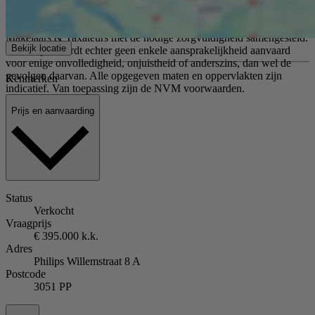
toelichting op artikel over mogelijke aanwezigheid van asbest gezien
het bouwjaar. Deze informatie is door Kolpa van der Hoek
Makelaars & Taxateurs met de nodige zorgvuldigheid samengesteld.
Bekijk locatie
Onzerzijds wordt echter geen enkele aansprakelijkheid aanvaard
voor enige onvolledigheid, onjuistheid of anderszins, dan wel de
gevolgen daarvan. Alle opgegeven maten en oppervlakten zijn
Kenmerken
indicatief. Van toepassing zijn de NVM voorwaarden.
Prijs en aanvaarding
Status
Verkocht
Vraagprijs
€ 395.000 k.k.
Adres
Philips Willemstraat 8 A
Postcode
3051 PP