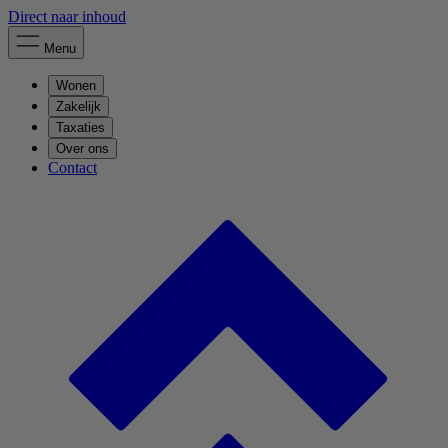
Direct naar inhoud
Menu
Wonen
Zakelijk
Taxaties
Over ons
Contact