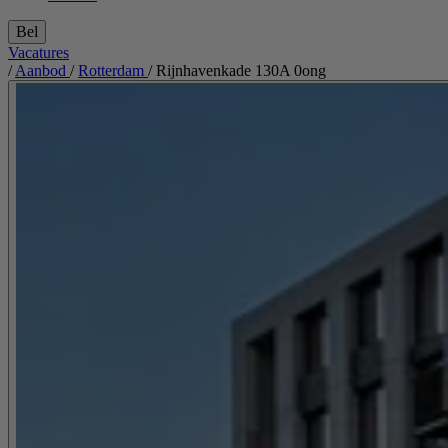
Bel
Vacatures
/
Aanbod
/
Rotterdam
/
Rijnhavenkade 130A 0ong