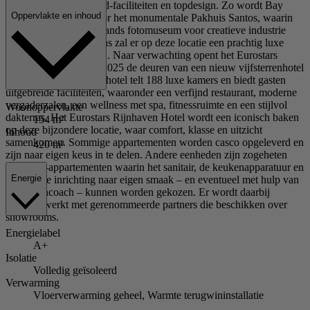
omgeven door high end-faciliteiten en topdesign. Zo wordt Bay
Oppervlakte en inhoud
House geflankeerd door het monumentale Pakhuis Santos, waarin
een inspirerend Nederlands fotomuseum voor creatieve industrie
wordt gevestigd. Tevens zal er op deze locatie een prachtig luxe
hotel worden gevestigd. Naar verwachting opent het Eurostars
Rijnhaven Hotel eind 2025 de deuren van een nieuw vijfsterrenhotel
aan de Rijnhaven. Het hotel telt 188 luxe kamers en biedt gasten
uitgebreide faciliteiten, waaronder een verfijnd restaurant, moderne
vergaderzalen, een wellness met spa, fitnessruimte en een stijlvol
Woonoppervlakte
dakterras. Het Eurostars Rijnhaven Hotel wordt een iconisch baken
154 m²
op deze bijzondere locatie, waar comfort, klasse en uitzicht
Inhoud
samenkomen. Sommige appartementen worden casco opgeleverd en
420 m³
zijn naar eigen keus in te delen. Andere eenheden zijn zogeheten
signature-appartementen waarin het sanitair, de keukenapparatuur en
Energie
de verdere inrichting naar eigen smaak – en eventueel met hulp van
een wooncoach – kunnen worden gekozen. Er wordt daarbij
samengewerkt met gerenommeerde partners die beschikken over
showrooms.
Energielabel
A+
Isolatie
Volledig geïsoleerd
Verwarming
Vloerverwarming geheel, Warmte terugwininstallatie