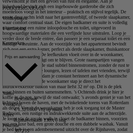
verwelkomt je met een gevoel van rust en elegantie. Aan je
linkerhand bevindt zich een ingebouwde garderobe die zich
PARKEERGARAGE
moeiteloos voegt in het interieur – praktisch en stijlvol tegelijk. De
eerste deur rechts leidt naar het gastenverblijf, of tweede slaapkamer,
Verdiepingen
waar comfort centraal staat. De eigen badkamer en suite is volledig
uitgerust met een ruime inloopdouche en toilet, uitgevoerd in
1 verdieping
hoogwaardige materialen die een verfijnde luxe uitstralen. Loop je
verder door de brede entree, dan passeer je een separaat toilet en een
Kenmerken
handige wasruimte. Aan de voorzijde van het appartement bevindt
zich nog een extra kamer, perfect als derde slaapkamer, thuiskantoor
of serene werkplek. De leefkeuken vloeit over in de woonkamer,
Prijs en aanvaarding
een ruimte die uitnodigt om te blijven. Grote raampartijen vangen
het daglicht en laten de stad subtiel binnenstromen, zonder de rust te
verliezen. Hier kun je loungen, lezen of tafelen met vrienden, terwijl
de skyline van Rotterdam je constant herinnert aan het dynamische
leven buiten. Vanuit de woonkamer stap je direct het
indrukwekkende balkon van maar liefst 32 m² op. Dit is de plek
waar binnen en buiten samensmelten. ’s Ochtends drink je hier je
Status
koffie in de zon, terwijl de stad ontwaakt; ’s avonds geniet je van het
Beschikbaar
lichtspel boven de haven, met de twinkelende torens van Rotterdam
Vraagprijs
als decor. Vanuit de woonkamer heb je ook toegang tot de Master
€ 1.325.000 Vrij op naam
Bedroom, een rustige en indrukwekkende suite aan de achterzijde.
Adres
Je loopt via de royale walk-in closet de badkamer binnen, voorzien
Rijnhavenkade 130A 0 ong
van een luxe bad, een grote douche en een dubbele wasbak. Vanuit
Postcode
je bed heb je een adembenemend uitzicht over de Rijnhaven, zodat
3072 JS