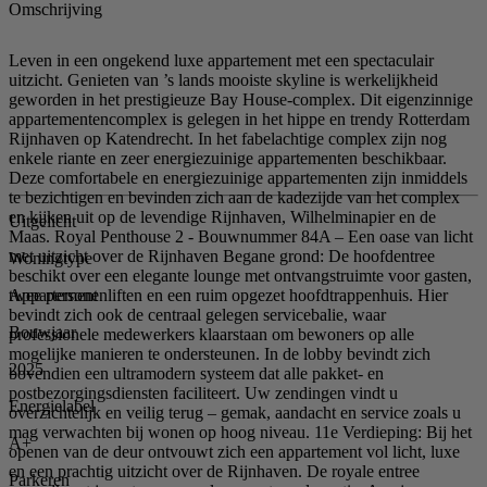
Omschrijving
Leven in een ongekend luxe appartement met een spectaculair
uitzicht. Genieten van ’s lands mooiste skyline is werkelijkheid
geworden in het prestigieuze Bay House-complex. Dit eigenzinnige
appartementencomplex is gelegen in het hippe en trendy Rotterdam
Rijnhaven op Katendrecht. In het fabelachtige complex zijn nog
enkele riante en zeer energiezuinige appartementen beschikbaar.
Deze comfortabele en energiezuinige appartementen zijn inmiddels
te bezichtigen en bevinden zich aan de kadezijde van het complex
en kijken uit op de levendige Rijnhaven, Wilhelminapier en de
Uitgelicht
Maas. Royal Penthouse 2 - Bouwnummer 84A – Een oase van licht
met uitzicht over de Rijnhaven Begane grond: De hoofdentree
Woningtype
beschikt over een elegante lounge met ontvangstruimte voor gasten,
Appartement
twee personenliften en een ruim opgezet hoofdtrappenhuis. Hier
bevindt zich ook de centraal gelegen servicebalie, waar
Bouwjaar
professionele medewerkers klaarstaan om bewoners op alle
mogelijke manieren te ondersteunen. In de lobby bevindt zich
2025
bovendien een ultramodern systeem dat alle pakket- en
postbezorgingsdiensten faciliteert. Uw zendingen vindt u
Energielabel
overzichtelijk en veilig terug – gemak, aandacht en service zoals u
mag verwachten bij wonen op hoog niveau. 11e Verdieping: Bij het
A+
openen van de deur ontvouwt zich een appartement vol licht, luxe
en een prachtig uitzicht over de Rijnhaven. De royale entree
Parkeren