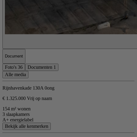
Document
Foto's
36
Documenten
1
Alle media
Rijnhavenkade 130A 0ong
€ 1.325.000 Vrij op naam
154 m² wonen
3 slaapkamers
A+ energielabel
Bekijk alle kenmerken