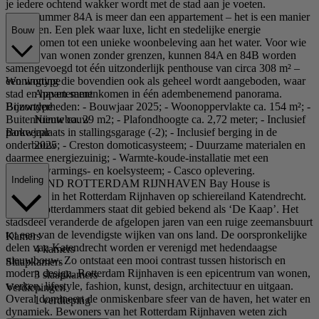
je iedere ochtend wakker wordt met de stad aan je voeten.
Bouwnummer 84A is meer dan een appartement – het is een manier
van leven. Een plek waar luxe, licht en stedelijke energie
Bouw
samenkomen tot een unieke woonbeleving aan het water. Voor wie
droomt van wonen zonder grenzen, kunnen 84A en 84B worden
samengevoegd tot één uitzonderlijk penthouse van circa 308 m² –
Woningtype
een woning die bovendien ook als geheel wordt aangeboden, waar
Appartement
stad en haven samenkomen in één adembenemend panorama.
Bouwtype
Bijzonderheden: - Bouwjaar 2025; - Woonoppervlakte ca. 154 m²; -
Nieuwbouw
Buitenruimte ca. 29 m2; - Plafondhoogte ca. 2,72 meter; - Inclusief
Bouwjaar
parkeerplaats in stallingsgarage (-2); - Inclusief berging in de
2025
onderbouw; - Creston domoticasysteem; - Duurzame materialen en
daarmee energiezuinig; - Warmte-koude-installatie met een
vloerverwarmings- en koelsysteem; - Casco oplevering.
Indeling
BRUISEND ROTTERDAM RIJNHAVEN Bay House is
gevestigd in het Rotterdam Rijnhaven op schiereiland Katendrecht.
Onder Rotterdammers staat dit gebied bekend als ‘De Kaap’. Het
stadsdeel veranderde de afgelopen jaren van een ruige zeemansbuurt
tot een van de levendigste wijken van ons land. De oorspronkelijke
Kamers
delen van Katendrecht worden er verenigd met hedendaagse
4 kamers
nieuwbouw. Zo ontstaat een mooi contrast tussen historisch en
Slaapkamers
modern design. Rotterdam Rijnhaven is een epicentrum van wonen,
3 slaapkamers
werken, lifestyle, fashion, kunst, design, architectuur en uitgaan.
Verdiepingen
Overal domineert de onmiskenbare sfeer van de haven, het water en
1 verdieping
dynamiek. Bewoners van het Rotterdam Rijnhaven weten zich