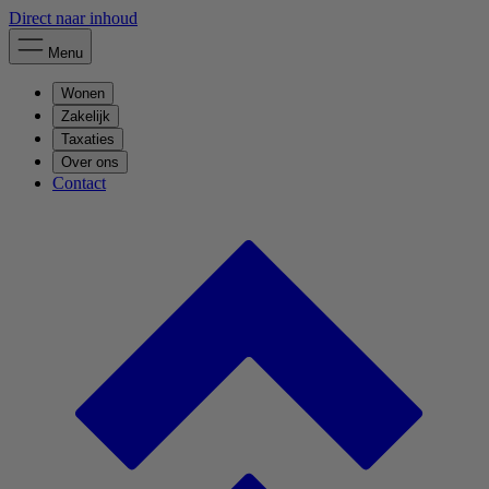
Direct naar inhoud
Menu
Wonen
Zakelijk
Taxaties
Over ons
Contact