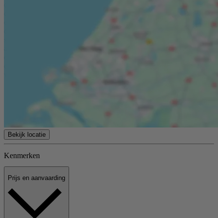
de opgegeven oppervlakte(s) van het gekochte op juistheid te
controleren en heeft inzage in het meetrapport waarbij woonruimte
en overige ruimte gesplitst zijn. Deze informatie is door Kolpa van
der Hoek Makelaars & Taxateurs met de nodige zorgvuldigheid
samengesteld. Onzerzijds wordt echter geen enkele
aansprakelijkheid aanvaard voor enige onvolledigheid, onjuistheid
of anderszins, dan wel de gevolgen daarvan. Alle opgegeven maten
en oppervlakten zijn indicatief. Van toepassing zijn de NVM
voorwaarden.
Bekijk locatie
Kenmerken
Prijs en aanvaarding