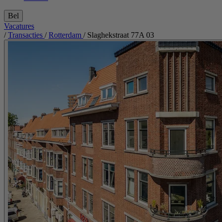
Bel
Vacatures
/
Transacties
/
Rotterdam
/
Slaghekstraat 77A 03