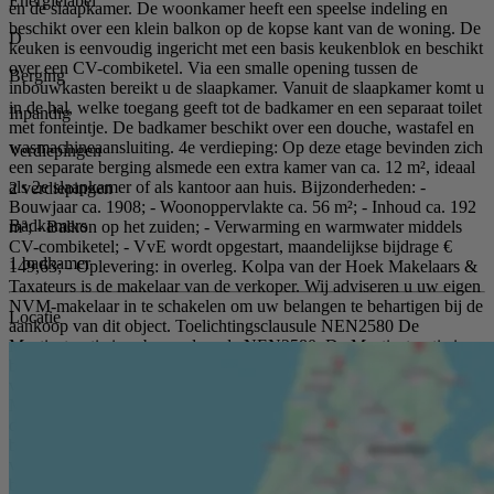
Energielabel
en de slaapkamer. De woonkamer heeft een speelse indeling en
beschikt over een klein balkon op de kopse kant van de woning. De
D
keuken is eenvoudig ingericht met een basis keukenblok en beschikt
over een CV-combiketel. Via een smalle opening tussen de
Berging
inbouwkasten bereikt u de slaapkamer. Vanuit de slaapkamer komt u
in de hal, welke toegang geeft tot de badkamer en een separaat toilet
Inpandig
met fonteintje. De badkamer beschikt over een douche, wastafel en
wasmachineaansluiting. 4e verdieping: Op deze etage bevinden zich
Verdiepingen
een separate berging alsmede een extra kamer van ca. 12 m², ideaal
als 2e slaapkamer of als kantoor aan huis. Bijzonderheden: -
2 verdiepingen
Bouwjaar ca. 1908; - Woonoppervlakte ca. 56 m²; - Inhoud ca. 192
Badkamers
m³; - Balkon op het zuiden; - Verwarming en warmwater middels
CV-combiketel; - VvE wordt opgestart, maandelijkse bijdrage €
1 badkamer
149,63; - Oplevering: in overleg. Kolpa van der Hoek Makelaars &
Taxateurs is de makelaar van de verkoper. Wij adviseren u uw eigen
NVM-makelaar in te schakelen om uw belangen te behartigen bij de
Locatie
aankoop van dit object. Toelichtingsclausule NEN2580 De
Meetinstructie is gebaseerd op de NEN2580. De Meetinstructie is
bedoeld om een meer eenduidige manier van meten toe te passen
voor het geven van een indicatie van de gebruiksoppervlakte. De
Meetinstructie sluit verschillen in meetuitkomsten niet volledig uit,
door bijvoorbeeld interpretatieverschillen, afrondingen of
beperkingen bij het uitvoeren van de meting. In de akte zullen de
volgende, extra artikelen worden opgenomen: verkoper is geen
bewoner geweest en een ouderdomsclausule. Koper is uitgenodigd