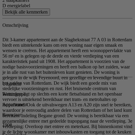
2 slaapkamers
D energielabel
Bekijk alle kenmerken
Omschrijving
Dit 3-kamer appartement aan de Slaghekstraat 77 A 03 in Rotterdam
biedt een uitstekende kans om een woning naar eigen smaak en
wensen te creëren. Het appartement heeft een woonoppervlakte van
56 m² en is gelegen op de derde en vierde verdieping van een
karakteristiek pand uit 1908. Het appartement is voorzien van de
nodige basisvoorzieningen en heeft een balkon op het zuiden, waar
je in alle rust van het buitenleven kunt genieten. De woning is
gelegen in de wijk Feyenoord, een gezellige en levendige buurt in
het zuiden van Rotterdam. De wijk biedt een goede mix van
Uitgelicht
stedelijke voorzieningen en rust. Het bruisende centrum van
Rotterdam ligt op slechts een korte fietsafstand en het openbaar
Woningtype
vervoer is uitstekend bereikbaar met tram- en metrohaltes op
Appartement
loopafstand. Ook de uitvalswegen A13 en A20 zijn snel te bereiken,
waardoor je eenvoudig andere delen van Rotterdam of het land kunt
Bouwjaar
bereiken. Indeling Begane grond: De woning is bereikbaar via een
gezamenlijke entree met gedeelde trapopgang naar de verdieping. 3e
1908
verdieping: Overloop met entree en meterkast. Bij binnenkomst vind
je de lichte woonkamer met inbouwkasten en toegang tot de keuken