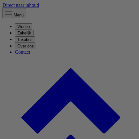
Direct naar inhoud
Menu
Wonen
Zakelijk
Taxaties
Over ons
Contact