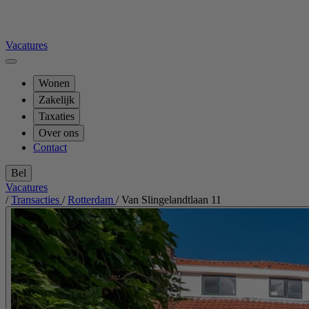
Vacatures
Wonen
Zakelijk
Taxaties
Over ons
Contact
Bel
Vacatures
/
Transacties
/
Rotterdam
/
Van Slingelandtlaan 11