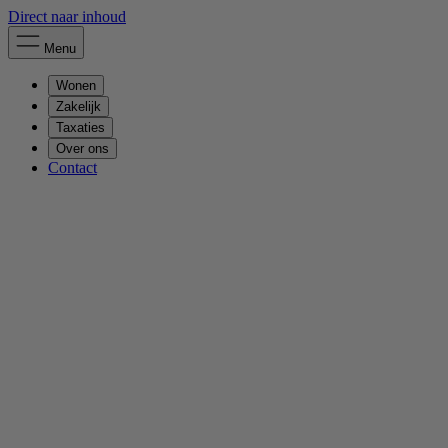
Direct naar inhoud
Menu
Wonen
Zakelijk
Taxaties
Over ons
Contact