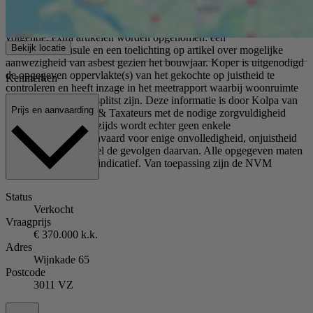
door bijvoorbeeld interpretatieverschillen, afrondingen of
beperkingen bij het uitvoeren van de meting. In de akte zullen de
volgende, extra artikelen worden opgenomen: een
Bekijk locatie
ouderdomsclausule en een toelichting op artikel over mogelijke
aanwezigheid van asbest gezien het bouwjaar. Koper is uitgenodigd
de opgegeven oppervlakte(s) van het gekochte op juistheid te
Kenmerken
controleren en heeft inzage in het meetrapport waarbij woonruimte
en overige ruimte gesplitst zijn. Deze informatie is door Kolpa van
Prijs en aanvaarding
der Hoek Makelaars & Taxateurs met de nodige zorgvuldigheid
samengesteld. Onzerzijds wordt echter geen enkele
aansprakelijkheid aanvaard voor enige onvolledigheid, onjuistheid
of anderszins, dan wel de gevolgen daarvan. Alle opgegeven maten
en oppervlakten zijn indicatief. Van toepassing zijn de NVM
voorwaarden.
Status
Verkocht
Vraagprijs
€ 370.000 k.k.
Adres
Wijnkade 65
Postcode
3011 VZ