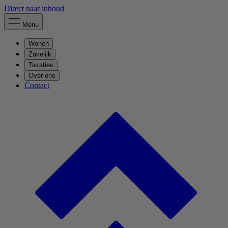
Direct naar inhoud
Menu
Wonen
Zakelijk
Taxaties
Over ons
Contact