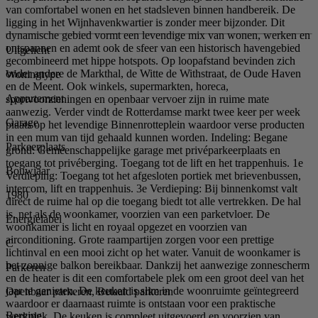
van comfortabel wonen en het stadsleven binnen handbereik. De
ligging in het Wijnhavenkwartier is zonder meer bijzonder. Dit
dynamische gebied vormt een levendige mix van wonen, werken en
ontspannen en ademt ook de sfeer van een historisch havengebied
Uitgelicht
gecombineerd met hippe hotspots. Op loopafstand bevinden zich
onder andere de Markthal, de Witte de Withstraat, de Oude Haven
Woningtype
en de Meent. Ook winkels, supermarkten, horeca,
Appartement
sportvoorzieningen en openbaar vervoer zijn in ruime mate
aanwezig. Verder vindt de Rotterdamse markt twee keer per week
Garage
plaats op het levendige Binnenrotteplein waardoor verse producten
in een mum van tijd gehaald kunnen worden. Indeling: Begane
Parkeerplaats
grond: Gemeenschappelijke garage met privéparkeerplaats en
toegang tot privéberging. Toegang tot de lift en het trappenhuis. 1e
Bouwjaar
Verdieping: Toegang tot het afgesloten portiek met brievenbussen,
intercom, lift en trappenhuis. 3e Verdieping: Bij binnenkomst valt
1980
direct de ruime hal op die toegang biedt tot alle vertrekken. De hal
is, net als de woonkamer, voorzien van een parketvloer. De
Energielabel
woonkamer is licht en royaal opgezet en voorzien van
airconditioning. Grote raampartijen zorgen voor een prettige
C
lichtinval en een mooi zicht op het water. Vanuit de woonkamer is
het zonnige balkon bereikbaar. Dankzij het aanwezige zonnescherm
Parkeren
en de heater is dit een comfortabele plek om een groot deel van het
jaar te genieten. De keuken is slim in de woonruimte geïntegreerd
Openbaar parkeren, Betaald parkeren
waardoor er daarnaast ruimte is ontstaan voor een praktische
Berging
werkplek. De keuken is compleet uitgevoerd en voorzien van