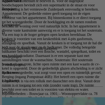
Appartement
skyline van Rotterdam te beleven is. Voor de dagelijkse
boodschappen bevindt zich een supermarkt in de straat en voor
Bouwjaar
ontspanning is het vernieuwde Zuiderpark eenvoudig te bereiken.
Appartement: De gedeelde entree geeft toegang tot de eigen
1901
voordeur van het appartement. Bij binnenkomst is er direct toegang
tot het woongedeelte. Door de hoekligging en de ramen rondom
Energielabel
beschikt de woning over veel natuurlijk licht. In het appartement is
diverse vaste kastruimte aanwezig en er is toegang tot het souterrain.
D
Via een trap is de hoger gelegen open keuken bereikbaar. De
keuken is voorzien van een keukenblok met 4-pits gasfornuis,
Parkeren
afzuigkap en spoelbak. Vanuit de keuken is er toegang tot de hal die
leidt naar de slaapkamer en de badkamer. De volledig betegelde
Openbaar parkeren, Betaald parkeren
badkamer beschikt over een douche, wastafel, spiegelkast, toilet en
een handdoekradiator. Daarnaast is er een separate kast met
Verdiepingen
aansluitingen voor de wasmachine. Souterrain: Het souterrain
bestaat uit een grote, lichte open ruimte met een kast waarin de cv-
3 verdiepingen
ketel is opgesteld. Door de gedeeltelijk glazen afscheiding is er zicht
Badkamers
op het woongedeelte, wat zorgt voor een open en ruimtelijk gevoel.
Berging (ingang Pompstraat 46B): Het betreft een open ruimte die
1 badkamer
toegankelijk is via een rolluik met daarachter een deur. Vanuit deze
ruimte is er toegang tot een vide (zonder vaste trap). De ruimte
beschikt over een toilet en is voorzien van elektra en water.
Locatie
Bijzonderheden: - Bouwjaar ca. 1901; - Woonoppervlakte ca. 78
m²; - Berging ca. 30 m²; - Inhoud ca. 423 m³; - Verwarming en
warmwater middels cv-ketel; - VvE is niet actief; - Oplevering in