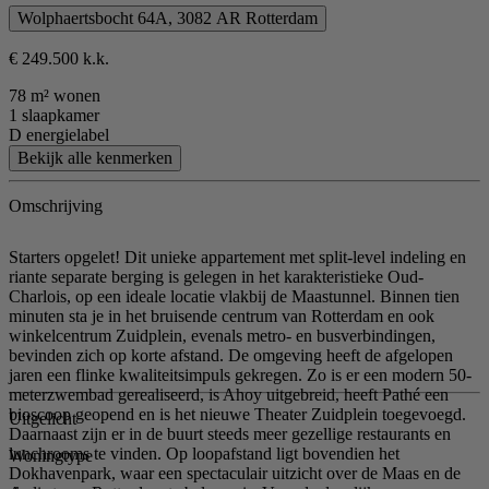
Wolphaertsbocht 64A, 3082 AR Rotterdam
€ 249.500 k.k.
78 m² wonen
1 slaapkamer
D energielabel
Bekijk alle kenmerken
Omschrijving
Starters opgelet! Dit unieke appartement met split-level indeling en
riante separate berging is gelegen in het karakteristieke Oud-
Charlois, op een ideale locatie vlakbij de Maastunnel. Binnen tien
minuten sta je in het bruisende centrum van Rotterdam en ook
winkelcentrum Zuidplein, evenals metro- en busverbindingen,
bevinden zich op korte afstand. De omgeving heeft de afgelopen
jaren een flinke kwaliteitsimpuls gekregen. Zo is er een modern 50-
meterzwembad gerealiseerd, is Ahoy uitgebreid, heeft Pathé een
bioscoop geopend en is het nieuwe Theater Zuidplein toegevoegd.
Uitgelicht
Daarnaast zijn er in de buurt steeds meer gezellige restaurants en
lunchrooms te vinden. Op loopafstand ligt bovendien het
Woningtype
Dokhavenpark, waar een spectaculair uitzicht over de Maas en de