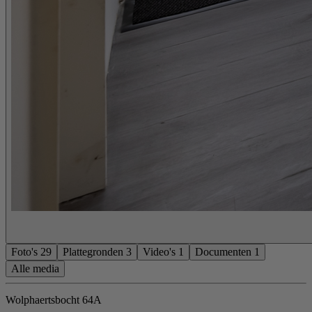
Foto's
29
Plattegronden
3
Video's
1
Documenten
1
Alle media
Wolphaertsbocht 64A