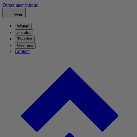
Direct naar inhoud
Menu
Wonen
Zakelijk
Taxaties
Over ons
Contact