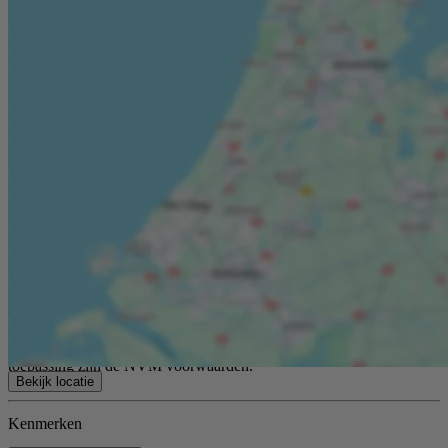
overleg. Kolpa van der Hoek Makelaars & Taxateurs is de makelaar
van de verkoper. Wij adviseren u uw eigen NVM-makelaar in te
schakelen om uw belangen te behartigen bij de aankoop van dit
object. Toelichtingsclausule NEN2580 De Meetinstructie is
gebaseerd op de NEN2580. De Meetinstructie is bedoeld om een
meer eenduidige manier van meten toe te passen voor het geven van
een indicatie van de gebruiksoppervlakte. De Meetinstructie sluit
verschillen in meetuitkomsten niet volledig uit, door bijvoorbeeld
interpretatieverschillen, afrondingen of beperkingen bij het uitvoeren
van de meting. In de akte zullen de volgende, extra artikelen worden
opgenomen: een ouderdomsclausule, verkoper is geen bewoner
geweest en een toelichting op artikel over mogelijke aanwezigheid
van asbest. Koper is uitgenodigd de opgegeven oppervlakte(s) van
het gekochte op juistheid te controleren en heeft inzage in het
meetrapport waarbij woonruimte en overige ruimte gesplitst zijn.
Deze informatie is door Kolpa van der Hoek Makelaars & Taxateurs
met de nodige zorgvuldigheid samengesteld. Onzerzijds wordt
echter geen enkele aansprakelijkheid aanvaard voor enige
onvolledigheid, onjuistheid of anderszins, dan wel de gevolgen
daarvan. Alle opgegeven maten en oppervlakten zijn indicatief. Van
toepassing zijn de NVM voorwaarden.
Bekijk locatie
Kenmerken