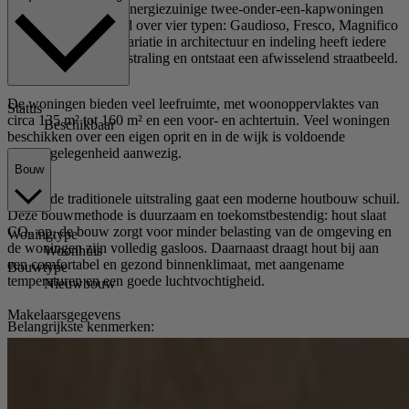
In totaal worden 44 energiezuinige twee-onder-een-kapwoningen
gerealiseerd, verdeeld over vier typen: Gaudioso, Fresco, Magnifico
en Maestoso. Door variatie in architectuur en indeling heeft iedere
woning een eigen uitstraling en ontstaat een afwisselend straatbeeld.
De woningen bieden veel leefruimte, met woonoppervlaktes van
Status
circa 135 m² tot 160 m² en een voor- en achtertuin. Veel woningen
Beschikbaar
beschikken over een eigen oprit en in de wijk is voldoende
parkeergelegenheid aanwezig.
Bouw
Achter de traditionele uitstraling gaat een moderne houtbouw schuil.
Deze bouwmethode is duurzaam en toekomstbestendig: hout slaat
CO₂ op, de bouw zorgt voor minder belasting van de omgeving en
Woningtype
de woningen zijn volledig gasloos. Daarnaast draagt hout bij aan
Woonhuis
een comfortabel en gezond binnenklimaat, met aangename
Bouwtype
temperaturen en een goede luchtvochtigheid.
Nieuwbouw
Makelaarsgegevens
Belangrijkste kenmerken:
44 twee-onder-een-kapwoningen
Woonoppervlakte ca. 135 m² tot 160 m²
Inclusief keuken, badkamer en energiesysteem