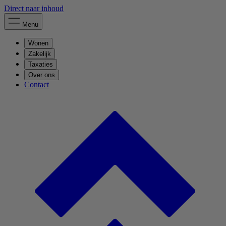
Direct naar inhoud
Menu
Wonen
Zakelijk
Taxaties
Over ons
Contact