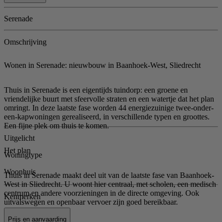
Serenade
Omschrijving
Wonen in Serenade: nieuwbouw in Baanhoek-West, Sliedrecht
Thuis in Serenade is een eigentijds tuindorp: een groene en
vriendelijke buurt met sfeervolle straten en een watertje dat het plan
omringt. In deze laatste fase worden 44 energiezuinige twee-onder-
een-kapwoningen gerealiseerd, in verschillende typen en groottes.
Een fijne plek om thuis te komen.
Uitgelicht
Het plan
Woningtype
Woonhuis
Thuis in Serenade maakt deel uit van de laatste fase van Baanhoek-
West in Sliedrecht. U woont hier centraal, met scholen, een medisch
centrum en andere voorzieningen in de directe omgeving. Ook
Kenmerken
uitvalswegen en openbaar vervoer zijn goed bereikbaar.
Prijs en aanvaarding