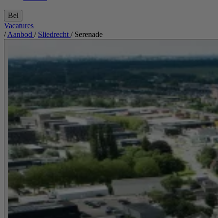
Bel
Vacatures
/
Aanbod
/
Sliedrecht
/
Serenade