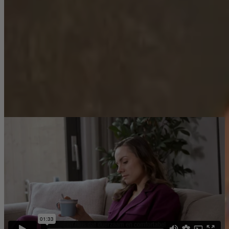
Grond in eigendom, geen erfpacht
De meeste woningen beschikken over een privéparkeerplaats
Gevarieerd en groen straatbeeld
Koopsommen vanaf € 600.000,- v.o.n.
Meer weten over het project, de woningen en de planning? Bezoek
de projectwebsite via
deze
link of bekijk de video hieronder voor
een eerste indruk.