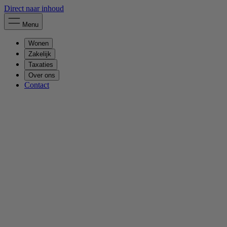
Direct naar inhoud
Menu
Wonen
Zakelijk
Taxaties
Over ons
Contact