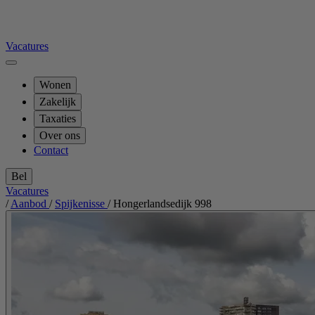
Vacatures
Wonen
Zakelijk
Taxaties
Over ons
Contact
Bel
Vacatures
/
Aanbod
/
Spijkenisse
/
Hongerlandsedijk 998