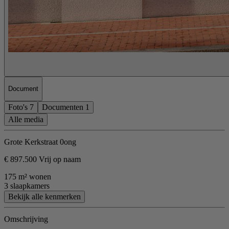
Document
Foto's
7
Documenten
1
Alle media
Grote Kerkstraat 0ong
€ 897.500 Vrij op naam
175 m² wonen
3 slaapkamers
Bekijk alle kenmerken
Omschrijving