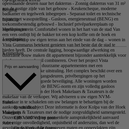
openslaande deuren naar het dakterras - Zonnig dakterras van 31 m²
aan de rustige zijde van het gebouw - Keukencheque, moderne
Berging
badkamer en tegelwerk inbegrepen - Separaat toilet en technische
ruimte met wasopstelling - Gasloos, energieneutraal (BENG) en
Inpandig
toekomstbestendig gebouwd - Inclusief privéparkeerplaats op
Verdiepingen
afgesloten terrein Comfortabel wonen in het hart van de stad Van
een vers ontbijt bij de bakker tot een kop koffie om de hoek en
1 verdieping
ontspannen op uw eigen terras aan het einde van de dag – wonen in
Vista Gummarus betekent genieten van het beste dat de stad te
bieden heeft. De centrale ligging, hoogwaardige afwerking en
Kenmerken
duurzame bouw maken dit appartement bijzonder aantrekkelijk voor
wie luxe en gemak wil combineren. Over het project Vista
Gummarus omvat 13 duurzame appartementen met een
Prijs en aanvaarding
karaktervolle, klassieke uitstraling. Het complex beschikt over een
lift, automatische toegangsdeuren, privébergingen op het
binnenterrein en een goede beveiliging. Alle woningen worden
gerealiseerd conform de BENG-norm en zijn volledig gasloos
uitgevoerd. Kolpa van der Hoek Makelaars & Taxateurs is de
makelaar van de verkoper. Wij adviseren u uw eigen NVM-
makelaar in te schakelen om uw belangen te behartigen bij de
Status
aankoop van dit object Deze informatie is door Kolpa van der Hoek
Beschikbaar
Makelaars & Taxateurs met de nodige zorgvuldigheid samengesteld.
Vraagprijs
Onzerzijds wordt echter geen enkele aansprakelijkheid aanvaard
€ 897.500 Vrij op naam
voor enige onvolledigheid, onjuistheid of anderszins, dan wel de
Adres
gevolgen daarvan. Alle opgegeven maten en oppervlakten zijn
Grote Kerkstraat 0 ong