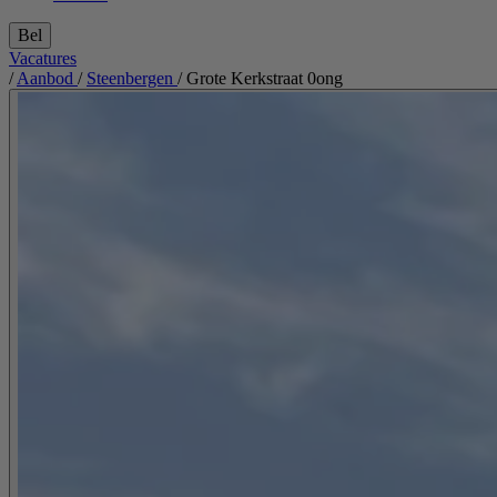
Bel
Vacatures
/
Aanbod
/
Steenbergen
/
Grote Kerkstraat 0ong