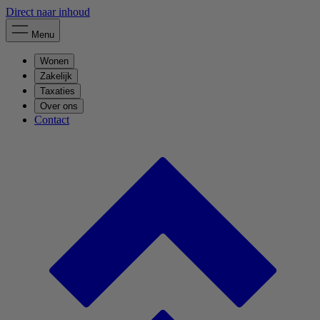
Direct naar inhoud
Menu
Wonen
Zakelijk
Taxaties
Over ons
Contact