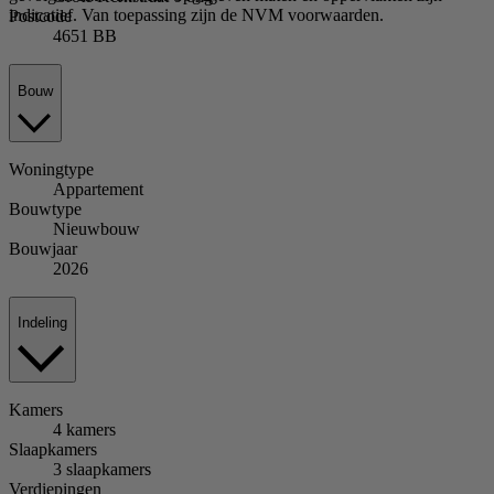
indicatief. Van toepassing zijn de NVM voorwaarden.
Postcode
4651 BB
Bouw
Woningtype
Appartement
Bouwtype
Nieuwbouw
Bouwjaar
2026
Indeling
Kamers
4 kamers
Slaapkamers
3 slaapkamers
Verdiepingen