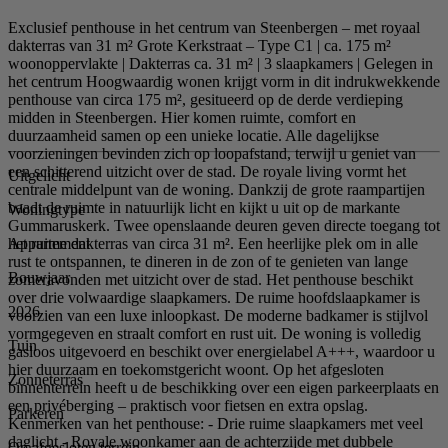
Exclusief penthouse in het centrum van Steenbergen – met royaal
dakterras van 31 m² Grote Kerkstraat – Type C1 | ca. 175 m²
woonoppervlakte | Dakterras ca. 31 m² | 3 slaapkamers | Gelegen in
het centrum Hoogwaardig wonen krijgt vorm in dit indrukwekkende
penthouse van circa 175 m², gesitueerd op de derde verdieping
midden in Steenbergen. Hier komen ruimte, comfort en
duurzaamheid samen op een unieke locatie. Alle dagelijkse
voorzieningen bevinden zich op loopafstand, terwijl u geniet van
een schitterend uitzicht over de stad. De royale living vormt het
Uitgelicht
centrale middelpunt van de woning. Dankzij de grote raampartijen
baadt de ruimte in natuurlijk licht en kijkt u uit op de markante
Woningtype
Gummaruskerk. Twee openslaande deuren geven directe toegang tot
Appartement
het ruime dakterras van circa 31 m². Een heerlijke plek om in alle
rust te ontspannen, te dineren in de zon of te genieten van lange
Bouwjaar
zomeravonden met uitzicht over de stad. Het penthouse beschikt
over drie volwaardige slaapkamers. De ruime hoofdslaapkamer is
2026
voorzien van een luxe inloopkast. De moderne badkamer is stijlvol
vormgegeven en straalt comfort en rust uit. De woning is volledig
Tuin
gasloos uitgevoerd en beschikt over energielabel A+++, waardoor u
hier duurzaam en toekomstgericht woont. Op het afgesloten
Zonneterras
binnenterrein heeft u de beschikking over een eigen parkeerplaats en
een privéberging – praktisch voor fietsen en extra opslag.
Parkeren
Kenmerken van het penthouse: - Drie ruime slaapkamers met veel
daglicht - Royale woonkamer aan de achterzijde met dubbele
Op afgesloten terrein