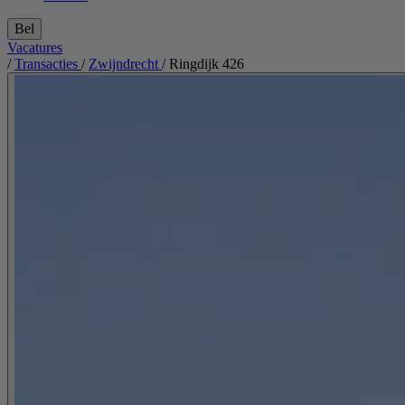
Bel
Vacatures
/
Transacties
/
Zwijndrecht
/
Ringdijk 426