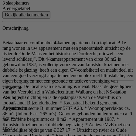
3 slaapkamers
A energielabel
Bekijk alle kenmerken
Omschrijving
Betaalbaar en comfortabel 4-kamerappartement op toplocatie! 1e
rang wonen in uw appartement met een panoramisch uitzicht op de
rivier de Oude Maas en het historische Dordrecht, oftewel "een
levend schilderij". Dit 4-kamerappartement van circa 86 m2 is
gebouwd in 1987, is volledig voorzien van kunststof kozijnen met
dubbele beglazing, heeft een eigen CV-combiketel en maakt deel uit
van een goed verzorgd appartementencomplex met liftinstallatie, een
eigen berging en met een gezonde en actieve vereniging van
eigenaren. De locatie van de woning is ideaal. Naast de gezelligheid
Uitgelicht
van het Veerplein zijn Winkelcentrum Walburg en het NS-station
Zwijndrecht dichtbij en is de opstapplaats van de Waterbus op
Woningtype
loopafstand. Bijzonderheden: * Kadastraal bekend gemeente
Appartement
Zwijndrecht, sectie B, nummer 5737 A23. * Woonoppervlakte: ca.
86 m2 (Inhoud: ca. 265 m3). Gebouw gebonden buitenruimte: ca. 9
Bouwjaar
m2. Externe bergruimte: ca. 8 m2. * Appartement uit 1987. *
Kunststof kozijnen met dubbele beglazing. * Actieve VvE met een
1987
maandelijkse bijdrage van € 327,17. * Uitzicht op rivier de Oude
Maas richting Dordrecht! * Eigen berging in de onderbouw. * Lift