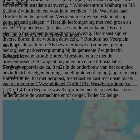
Energielabel
en videofooninstallatie aanwezig. * Winkelcentrum Walburg en NS-
Station Zwijndrecht eenvoudig te bereiken. * De Waterbus naar
A
Dordrecht en het gezellige Veerplein met diverse restaurants op
korte afstand gelegen. * Heerlijk leefomgeving met veel groen en
Parkeren
water! * Op het terras (ter plaatse van de woonkamer) is een
electrisch bedienbaar zonnescherm aanwezig. Daarnaast zijn er
Betaald parkeren, Parkeervergunningen
diverse horren in de woning aanwezig. * Rondom het Veerplein
geldt betaald parkeren. Als bewoner koopt u (voor een gering
Berging
bedrag) een parkeervergunning bij de gemeente Zwijndrecht.
Indeling begane grond: Entree Afgesloten entree met de
Garagebox
brievenbussen, het trappenhuis, intercom en de liftinstallatie.
Verdiepingen
Berging (oppervlakte ca. 8 m2) In de onderbouw van het complex
bevindt zich de eigen berging. Indeling 4e verdieping (appartement):
1 verdieping
Entree Entree, hal met bergkast, meterkast en kast met opstelplaats
van de moderne CV-combiketel (Nefit HR). Was-/bergruimte (ca.
1,70 x 1,40 m.) Separate was-/bergruimte met de opstelplaats voor
Locatie
onder andere de wasmachine en/of droger. Toilet Volledige
betegelde toiletruimte met staand toilet en een fonteintje.
Woonkamer (ca. 6,71 x 3,98 m.) Heerlijk ruime en lichte living met
een adembenemend uitzicht over het water! Daarnaast biedt de
woonkamer toegang tot het zonnige terras aan de rivierzijde.
Keuken (ca. 3,33 x 2,74 m.) Open keuken met een L-vormig blok,
welke voorzien is van inbouwapparatuur, te weten; een keramische
kookplaat, een afzuigkap, een vaatwasmachine, een