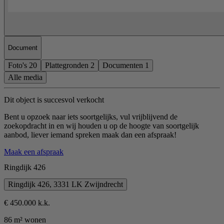
Document
Foto's
20
Plattegronden
2
Documenten
1
Alle media
Dit object is succesvol verkocht
Bent u opzoek naar iets soortgelijks, vul vrijblijvend de
zoekopdracht in en wij houden u op de hoogte van soortgelijk
aanbod, liever iemand spreken maak dan een afspraak!
Maak een afspraak
Ringdijk 426
Ringdijk 426, 3331 LK Zwijndrecht
€ 450.000 k.k.
86 m² wonen