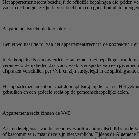
Het appartementsrecht beschrijft de officiële bepalingen die gelden v
van op de hoogte te zijn, bijvoorbeeld om een goed bod uit te brenge
Appartementsrecht: de koopakte
Benieuwd naar de rol van het appartementsrecht in de koopakte? Het 
In de koopakte is een onderdeel opgenomen met bepalingen rondom de
verantwoordelijkheden daarvoor. Vaak is er sprake van een gezamenlij
afspraken verschillen per VvE en zijn vastgelegd in de splitsingsakte 
Het appartementsrecht ontstaat door splitsing bij de notaris. Het ge
gebruiken en een gedeeld recht op de gemeenschappelijke delen.
Appartementsrecht binnen de VvE
Als mede-eigenaar van het gebouw wordt u automatisch lid van de Ve
of kascommissie, maar deze zijn niet verplicht. Tijdens de Algeme