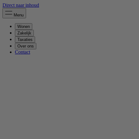
Direct naar inhoud
Menu
Wonen
Zakelijk
Taxaties
Over ons
Contact