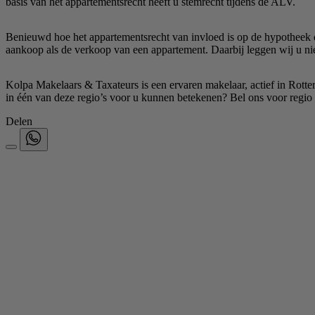
basis van het appartementsrecht heeft u stemrecht tijdens de ALV.
Benieuwd hoe het appartementsrecht van invloed is op de hypotheek di
aankoop als de verkoop van een appartement. Daarbij leggen wij u ni
Kolpa Makelaars & Taxateurs is een ervaren makelaar, actief in Rot
in één van deze regio’s voor u kunnen betekenen? Bel ons voor regi
Delen