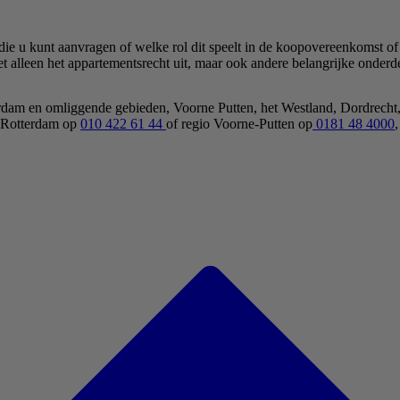
e u kunt aanvragen of welke rol dit speelt in de koopovereenkomst of -
et alleen het appartementsrecht uit, maar ook andere belangrijke onde
terdam en omliggende gebieden, Voorne Putten, het Westland, Dordrech
o Rotterdam op
010 422 61 44
of regio Voorne-Putten op
0181 48 4000