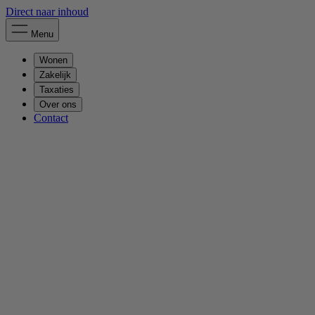
Direct naar inhoud
Menu
Wonen
Zakelijk
Taxaties
Over ons
Contact