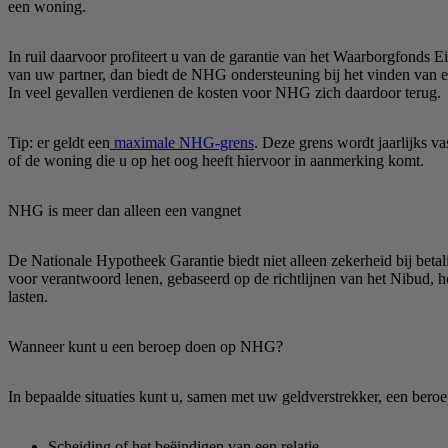
een woning.
In ruil daarvoor profiteert u van de garantie van het Waarborgfonds 
van uw partner, dan biedt de NHG ondersteuning bij het vinden van e
In veel gevallen verdienen de kosten voor NHG zich daardoor terug.
Tip: er geldt een
maximale NHG-grens
. Deze grens wordt jaarlijks 
of de woning die u op het oog heeft hiervoor in aanmerking komt.
NHG is meer dan alleen een vangnet
De Nationale Hypotheek Garantie biedt niet alleen zekerheid bij bet
voor verantwoord lenen, gebaseerd op de richtlijnen van het Nibud, 
lasten.
Wanneer kunt u een beroep doen op NHG?
In bepaalde situaties kunt u, samen met uw geldverstrekker, een ber
Scheiding of het beëindigen van een relatie