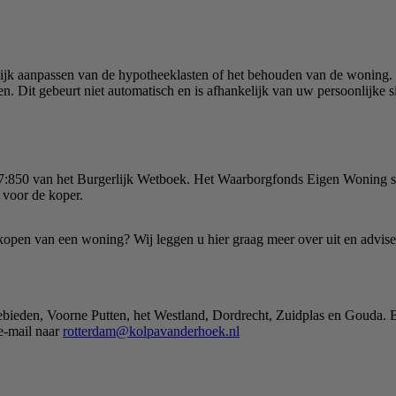
ijk aanpassen van de hypotheeklasten of het behouden van de woning. Is
 Dit gebeurt niet automatisch en is afhankelijk van uw persoonlijke sit
l 7:850 van het Burgerlijk Wetboek. Het Waarborgfonds Eigen Woning st
e voor de koper.
rkopen van een woning? Wij leggen u hier graag meer over uit en adv
ebieden, Voorne Putten, het Westland, Dordrecht, Zuidplas en Gouda. 
 e-mail naar
rotterdam@kolpavanderhoek.nl