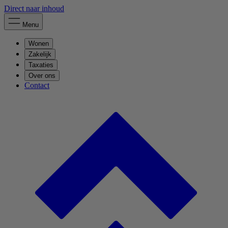
Direct naar inhoud
Menu
Wonen
Zakelijk
Taxaties
Over ons
Contact