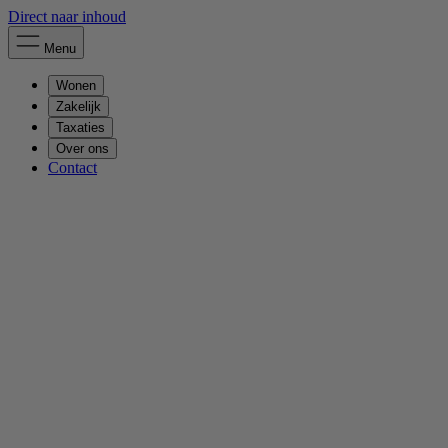
Direct naar inhoud
Menu
Wonen
Zakelijk
Taxaties
Over ons
Contact